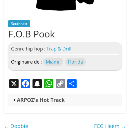
Southeast
F.O.B Pook
Genre hip-hop :
Trap & Drill
Originaire de :
Miami
Florida
X
F
S
W
C
P
a
n
h
o
ar
c
a
at
p
ta
ARPOZ's Hot Track
e
p
s
y
g
b
c
A
Li
er
←
Doobie
FCG Heem
→
o
h
p
n