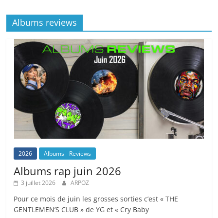
o
at
p
k
Albums reviews
k
2026
Albums - Reviews
Albums rap juin 2026
3 juillet 2026
ARPOZ
Pour ce mois de juin les grosses sorties c’est « THE
GENTLEMEN’S CLUB » de YG et « Cry Baby