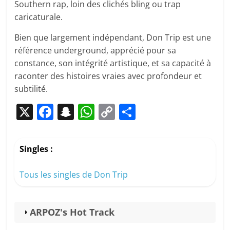
Southern rap, loin des clichés bling ou trap
caricaturale.
Bien que largement indépendant, Don Trip est une
référence underground, apprécié pour sa
constance, son intégrité artistique, et sa capacité à
raconter des histoires vraies avec profondeur et
subtilité.
X
F
S
W
C
P
a
n
h
o
ar
c
a
at
p
ta
Singles :
e
p
s
y
g
b
c
A
Li
er
Tous les singles de Don Trip
o
h
p
n
o
at
p
k
ARPOZ's Hot Track
k