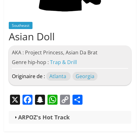
Southeast
Asian Doll
AKA : Project Princess, Asian Da Brat
Genre hip-hop :
Trap & Drill
Originaire de :
Atlanta
Georgia
X
F
S
W
C
P
a
n
h
o
ar
c
a
at
p
ta
ARPOZ's Hot Track
e
p
s
y
g
b
c
A
Li
er