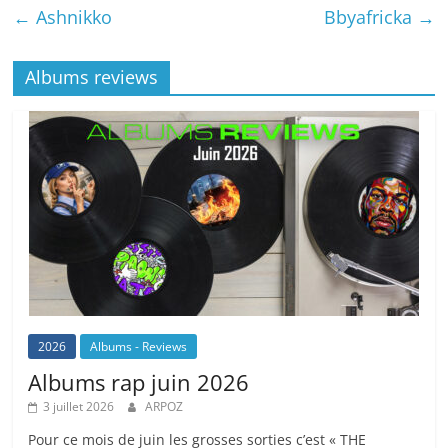
←
Ashnikko
Bbyafricka
→
o
h
p
n
o
at
p
k
Albums reviews
k
2026
Albums - Reviews
Albums rap juin 2026
3 juillet 2026
ARPOZ
Pour ce mois de juin les grosses sorties c’est « THE