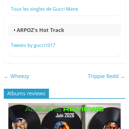
e
p
s
y
g
b
c
A
Li
er
Tous les singles de Gucci Mane
o
h
p
n
o
at
p
k
ARPOZ's Hot Track
k
Tweets by gucci1017
←
Wheezy
Trippie Redd
→
Albums reviews