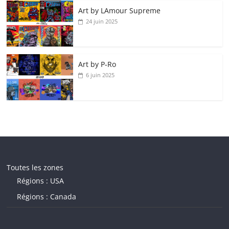
Art by LAmour Supreme
24 juin 2025
Art by P‑Ro
6 juin 2025
Toutes les zones
Régions : USA
Régions : Canada