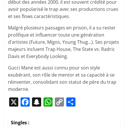
début des années 2000, il est souvent crédité pour
avoir popularisé le trap avec ses productions crues
et ses flows caractéristiques.
Malgré plusieurs passages en prison, il a su rester
prolifique et influencer toute une génération
d’artistes (Future, Migos, Young Thug…). Ses projets
majeurs incluent Trap House, The State vs. Radric
Davis et Everybody Looking.
Gucci Mane est aussi connu pour son style
exubérant, son rôle de mentor et sa capacité à se
réinventer, consolidant son statut de père du trap
moderne.
X
F
S
W
C
P
a
n
h
o
ar
c
a
at
p
ta
Singles :