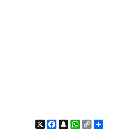
X
F
S
W
C
P