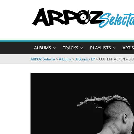
Passer
ARPOZ
au
contenu
Selecta
by
ALBUMS
TRACKS
PLAYLISTS
ARTI
ARPOZ
&
ARPOZ Selecta
>
Albums
>
Albums - LP
>
XXXTENTACION – SK
BENNO