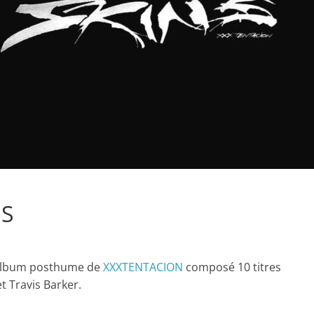
NS
n album posthume de
XXXTENTACION
composé 10 titres
t Travis Barker.