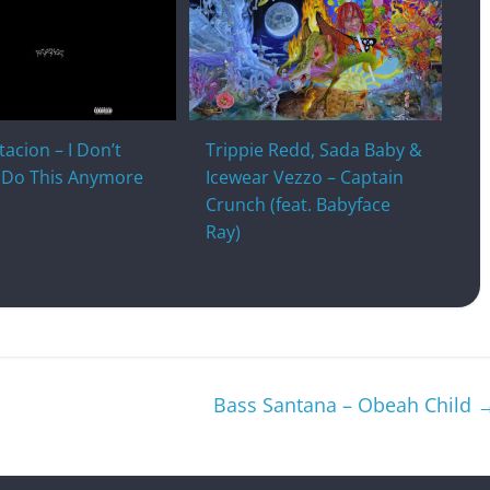
acion – I Don’t
Trippie Redd, Sada Baby &
Do This Anymore
Icewear Vezzo – Captain
Crunch (feat. Babyface
Ray)
Bass Santana – Obeah Child