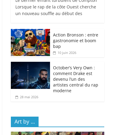
Le dernier enfant turbulent de Compton
Lorsque le rap de la côte Ouest cherche
un nouveau souffle au début des
Action Bronson : entre
gastronomie et boom
bap
10 juin 2026
October’s Very Own :
comment Drake est
devenu l’un des
artistes central du rap
moderne
28 mai 2026
Art by …