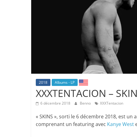
2018
Albums - LP
XXXTENTACION – SKI
6 décembre 2018
Benno
XXXTentacion
« SKINS », sorti le 6 décembre 2018, est u
comprenant un featuring avec
Kanye West
e