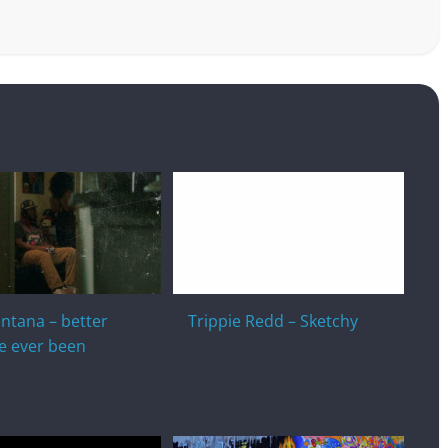
ntana – better
Trippie Redd – Sketchy
ve ever been