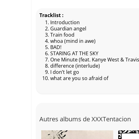
a
n
h
o
ar
c
a
at
p
ta
Tracklist :
e
p
s
y
g
Introduction
Guardian angel
b
c
A
Li
er
Train food
o
h
p
n
whoa (mind in awe)
BAD!
o
at
p
k
STARING AT THE SKY
k
One Minute (feat. Kanye West & Travis
difference (interlude)
I don’t let go
what are you so afraid of
Autres albums de XXXTentacion