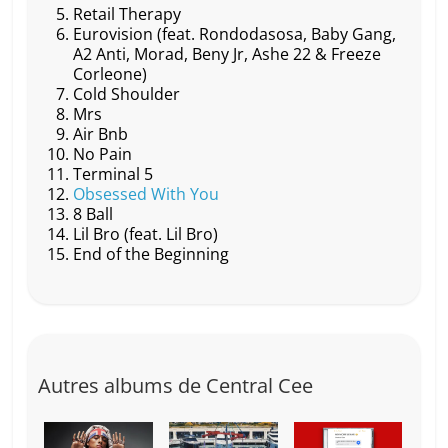
Retail Therapy
o
at
p
k
Eurovision (feat. Rondodasosa, Baby Gang,
k
A2 Anti, Morad, Beny Jr, Ashe 22 & Freeze
Corleone)
Cold Shoulder
Mrs
Air Bnb
No Pain
Terminal 5
Obsessed With You
8 Ball
Lil Bro (feat. Lil Bro)
End of the Beginning
Autres albums de Central Cee