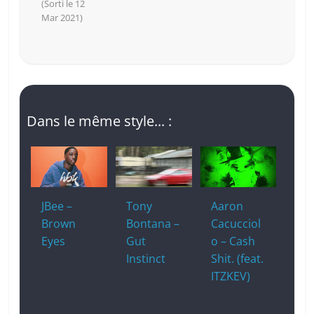
(Sorti le 12
Mar 2021)
Dans le même style... :
JBee –
Tony
Aaron
Brown
Bontana –
Cacucciol
Eyes
Gut
o – Cash
Instinct
Shit. (feat.
ITZKEV)