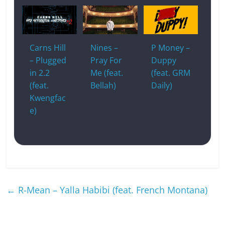
Carns Hill
Nines –
P Money –
– Plugged
Pray For
Duppy
in 2.2
Me (feat.
(feat. GRM
(feat.
Bellah)
Daily)
Kwengfac
e)
←
R-Mean – Yalla Habibi (feat. French Montana)