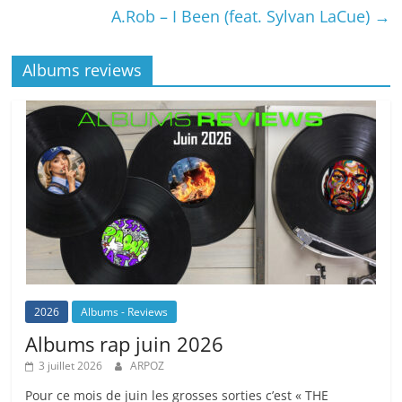
A.Rob – I Been (feat. Sylvan LaCue)
→
Albums reviews
2026
Albums - Reviews
Albums rap juin 2026
3 juillet 2026
ARPOZ
Pour ce mois de juin les grosses sorties c’est « THE