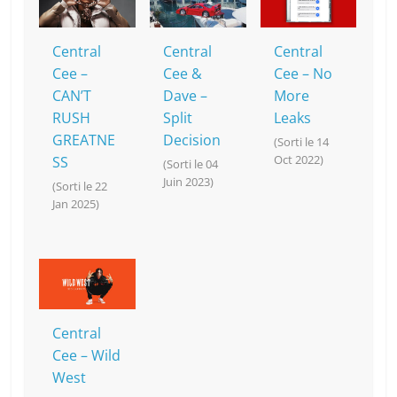
Central
Central
Central
Cee –
Cee &
Cee – No
CAN’T
Dave –
More
RUSH
Split
Leaks
GREATNE
Decision
(Sorti le 14
Oct 2022)
SS
(Sorti le 04
Juin 2023)
(Sorti le 22
Jan 2025)
Central
Cee – Wild
West