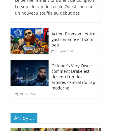
Le dernier enfant turbulent de Compton
Lorsque le rap de la côte Ouest cherche
un nouveau souffle au début des
Action Bronson : entre
gastronomie et boom
bap
10 juin 2026
October’s Very Own :
comment Drake est
devenu l’un des
artistes central du rap
moderne
28 mai 2026
Art by …