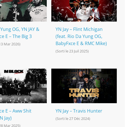
 Yung OG, YN JAY &
YN Jay – Flint Michigan
e E – The Big 3
(feat. Rio Da Yung OG,
BabyFxce E & RMC Mike)
 13 Mar 2026)
(Sorti le 23 Juil 2025)
ce E – Aww Shit
YN Jay – Travis Hunter
YN Jay)
(Sorti le 27 Déc 2024)
 28 Mar 2025)