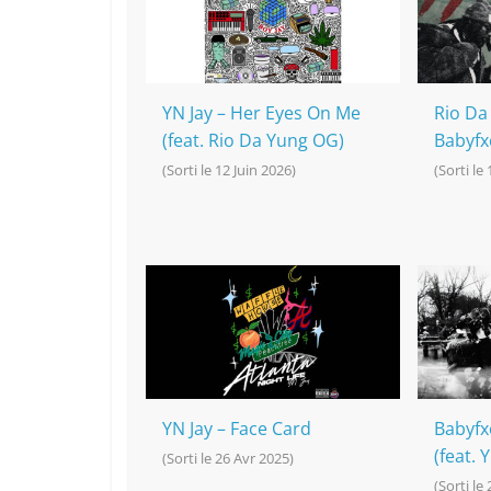
o
at
p
k
k
YN Jay – Her Eyes On Me
Rio Da
(feat. Rio Da Yung OG)
Babyfxc
(Sorti le 12 Juin 2026)
(Sorti le
YN Jay – Face Card
Babyfx
(feat. 
(Sorti le 26 Avr 2025)
(Sorti le