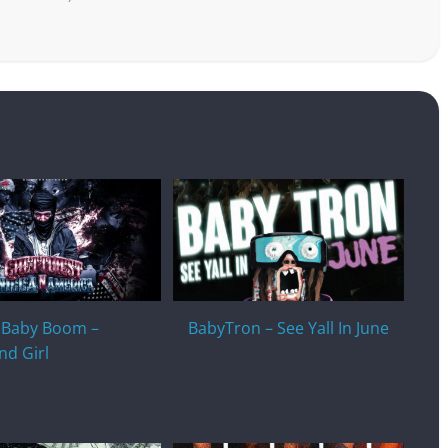
 Baby Boom –
BabyTron – See Yall In June
nd Girl