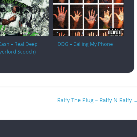
Cash – Real Deep
DDG – Calling My Phone
Overlord Scooch)
Ralfy The Plug – Ralfy N Ralfy