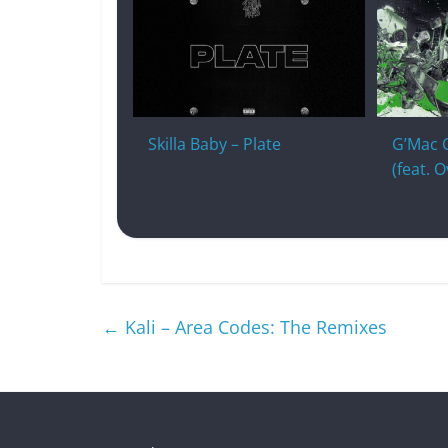
Skilla Baby – Plate
G’Mac 
(feat. 
←
Kali – Area Codes: The Remixes