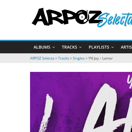
Passer
ARPOZ
au
contenu
Selecta
by
ALBUMS
TRACKS
PLAYLISTS
ARTI
ARPOZ
&
ARPOZ Selecta
>
Tracks
>
Singles
>
YN Jay – Lamar
BENNO