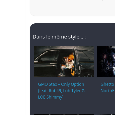
Dans le même style... :
GMO Stax – Only Option
Ghetto
(feat. Rob49, Luh Tyler &
NorthE
LOE Shimmy)