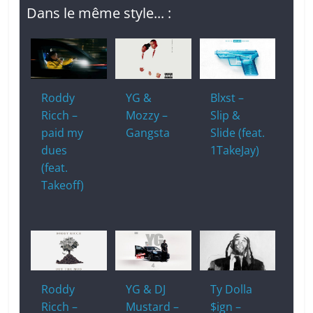
Dans le même style... :
Roddy
YG &
Blxst –
Ricch –
Mozzy –
Slip &
paid my
Gangsta
Slide (feat.
dues
1TakeJay)
(feat.
Takeoff)
Roddy
YG & DJ
Ty Dolla
Ricch –
Mustard –
$ign –