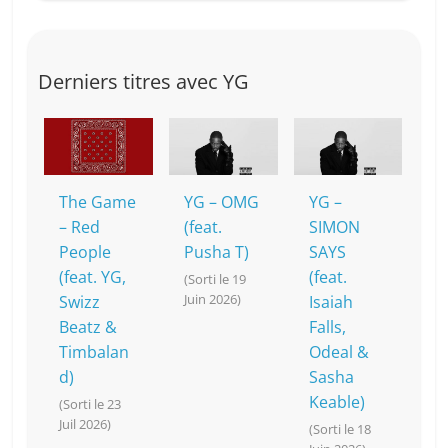
Derniers titres avec YG
The Game
YG – OMG
YG –
– Red
(feat.
SIMON
People
Pusha T)
SAYS
(feat. YG,
(feat.
(Sorti le 19
Juin 2026)
Swizz
Isaiah
Beatz &
Falls,
Timbalan
Odeal &
d)
Sasha
Keable)
(Sorti le 23
Juil 2026)
(Sorti le 18