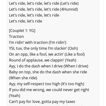
Let’s ride, let’s ride, let’s ride (Let’s ride)
Let’s ride, let’s ride, let’s ride (4Hunnid)
Let’s ride, let’s ride, let’s ride
Let’s ride, let’s ride
[Couplet 1: YG]
Traction
I’m ridin’ with traction (I’m ridin’)
YSL tux, the only time I’m slackin’ (Ooh)
On an opp, like a fool, we actin’ (Like a fool)
Round of applause, we clappin’ (Yeah)
Ayy, I do the dash when I drive (When I drive)
Baby on top, she do the dash when she ride
(When she ride)
Ayy, my self-respect too high (It’s too high)
If you did me wrong, we could never get right
(Yeah)
Can’t pay for love, gotta pay my taxes