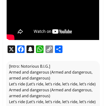
X
F
S
W
C
P
a
n
h
o
ar
c
a
at
p
ta
[Intro: Notorious B.I.G.]
e
p
s
y
g
Armed and dangerous (Armed and dangerous,
b
c
A
Li
er
armed and dangerous)
Let’s ride (Let’s ride, let’s ride, let’s ride, let’s ride)
o
h
p
n
Armed and dangerous (Armed and dangerous,
o
at
p
k
armed and dangerous)
k
Let’s ride (Let’s ride, let’s ride, let’s ride, let’s ride)