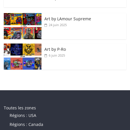
Art by LAmour Supreme
24 juin 2025
Art by P‑Ro
6 juin 2025
Toutes les zones
Régions : USA
Régions : Canada