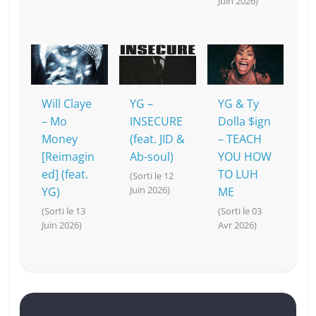
Juin 2026)
Will Claye
YG –
YG & Ty
– Mo
INSECURE
Dolla $ign
Money
(feat. JID &
– TEACH
[Reimagin
Ab-soul)
YOU HOW
ed] (feat.
TO LUH
(Sorti le 12
Juin 2026)
YG)
ME
(Sorti le 13
(Sorti le 03
Juin 2026)
Avr 2026)