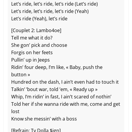
Let’s ride, let’s ride, let’s ride (Let’s ride)
Let’s ride, let’s ride, let’s ride (Yeah)
Let’s ride (Yeah), let’s ride
[Couplet 2: Lambo4oe]
Tell me what it do?
She gon’ pick and choose
Forgis on her feets
Pullin’ up in Jeeps
Ridin’ four deep, I’m like, « Baby, push the
button »
Hundred on the dash, I ain’t even had to touch it
Talkin’ ’bout war, told ’em, « Ready up »
Whip, I’m ridin’ in fast, I ain’t scared of nothin’
Told her if she wanna ride with me, come and get
lost
Know she messin’ with a boss
[Refrain: Ty Dolla $ign]