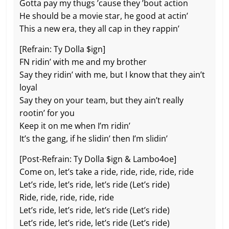
Gotta pay my thugs ’cause they ’bout action
He should be a movie star, he good at actin’
This a new era, they all cap in they rappin’
[Refrain: Ty Dolla $ign]
FN ridin’ with me and my brother
Say they ridin’ with me, but I know that they ain’t
loyal
Say they on your team, but they ain’t really
rootin’ for you
Keep it on me when I’m ridin’
It’s the gang, if he slidin’ then I’m slidin’
[Post-Refrain: Ty Dolla $ign & Lambo4oe]
Come on, let’s take a ride, ride, ride, ride, ride
Let’s ride, let’s ride, let’s ride (Let’s ride)
Ride, ride, ride, ride, ride
Let’s ride, let’s ride, let’s ride (Let’s ride)
Let’s ride, let’s ride, let’s ride (Let’s ride)