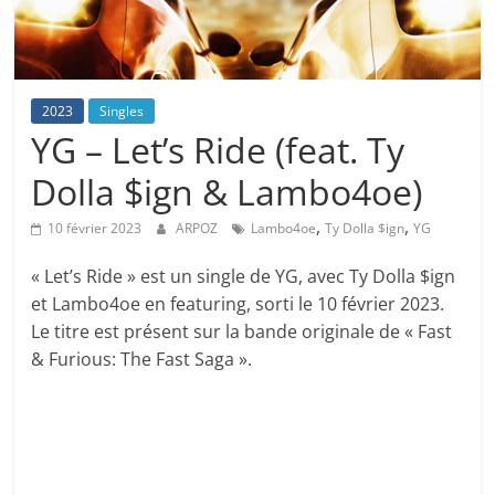
2023
Singles
YG – Let’s Ride (feat. Ty
Dolla $ign & Lambo4oe)
,
,
10 février 2023
ARPOZ
Lambo4oe
Ty Dolla $ign
YG
« Let’s Ride » est un single de YG, avec Ty Dolla $ign
et Lambo4oe en featuring, sorti le 10 février 2023.
Le titre est présent sur la bande originale de « Fast
& Furious: The Fast Saga ».