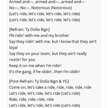
Armed and—, armed and—, armed and—
No—, No—, Notorious (Notorious)
(Let’s ride, let’s ride, let’s ride, let’s ridе)
(Let’s ride, let’s ridе, let’s ride, let’s ride)
[Refrain: Ty Dolla $ign]
FN ridin’ with me and my brother
Say they ridin’ with me, but I know that they ain’t
loyal
Say they on your team, but they ain’t really
rootin’ for you
Keep it on me when I’m ridin’
It’s the gang, if he slidin’, then I’m slidin’
[Post-Refrain: Ty Dolla $ign & YG]
Come on, let’s take a ride, ride, ride, ride, ride
Let’s ride, let’s ride, let’s ride (Let’s ride)
Ride, ride, ride, ride, ride
Let’s ride, let’s ride, let’s ride (Let’s ride)