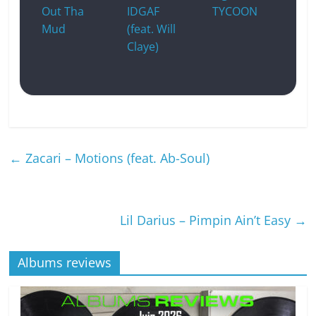
Out Tha
IDGAF
TYCOON
Mud
(feat. Will
Claye)
←
Zacari – Motions (feat. Ab-Soul)
Lil Darius – Pimpin Ain’t Easy
→
Albums reviews