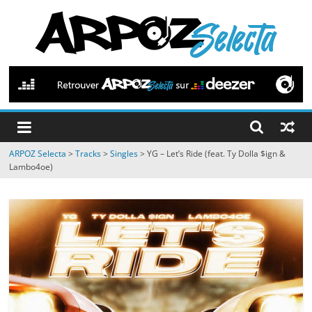
Passer
au
contenu
ARPOZ
Selecta
by
ARPOZ Selecta
>
Tracks
>
Singles
>
YG – Let’s Ride (feat. Ty Dolla $ign &
ARPOZ
Lambo4oe)
&
BENNO