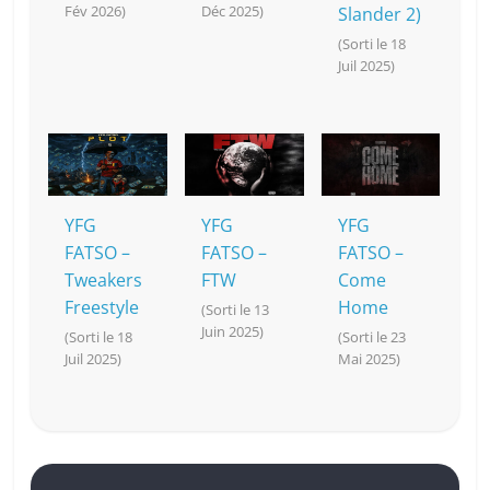
Fév 2026)
Déc 2025)
Slander 2)
(Sorti le 18
Juil 2025)
YFG
YFG
YFG
FATSO –
FATSO –
FATSO –
Tweakers
FTW
Come
Freestyle
Home
(Sorti le 13
Juin 2025)
(Sorti le 18
(Sorti le 23
Juil 2025)
Mai 2025)