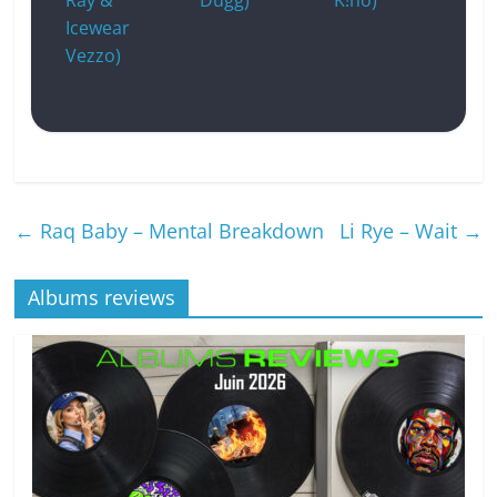
Icewear
Vezzo)
←
Raq Baby – Mental Breakdown
Li Rye – Wait
→
Albums reviews