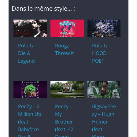
Dans le même style... :
Polo G –
Rooga –
Polo G –
Die A
Throw It
HOOD
Legend
POET
PeeZy – 2
Peezy –
BigKayBee
Million Up
My
zy – Hugh
(feat.
Brother
Hefner
Babyface
(feat. 42
(feat.
Ray &
Dugg)
K!no)