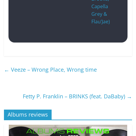
Capella
Grey &
Flau’Jae)
←
Veeze – Wrong Place, Wrong time
Fetty P. Franklin – BRINKS (feat. DaBaby)
→
Albums reviews