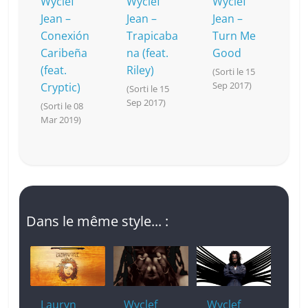
Wyclef
Wyclef
Wyclef
Jean –
Jean –
Jean –
Conexión
Trapicaba
Turn Me
Caribeña
na (feat.
Good
(feat.
Riley)
(Sorti le 15
Sep 2017)
Cryptic)
(Sorti le 15
Sep 2017)
(Sorti le 08
Mar 2019)
Dans le même style... :
Lauryn
Wyclef
Wyclef