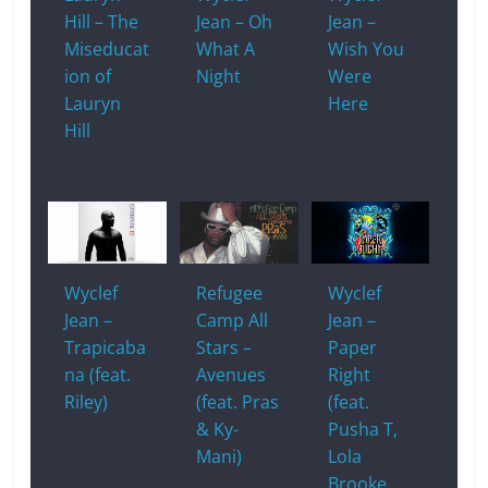
Hill – The
Jean – Oh
Jean –
Miseducat
What A
Wish You
ion of
Night
Were
Lauryn
Here
Hill
Wyclef
Refugee
Wyclef
Jean –
Camp All
Jean –
Trapicaba
Stars –
Paper
na (feat.
Avenues
Right
Riley)
(feat. Pras
(feat.
& Ky-
Pusha T,
Mani)
Lola
Brooke,