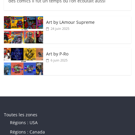
des comics Il fut un temps où l’on écoutait aussi
Art by LAmour Supreme
24 juin 2025
Art by P‑Ro
6 juin 2025
Toutes les zones
Régions : USA
Régions : Canada