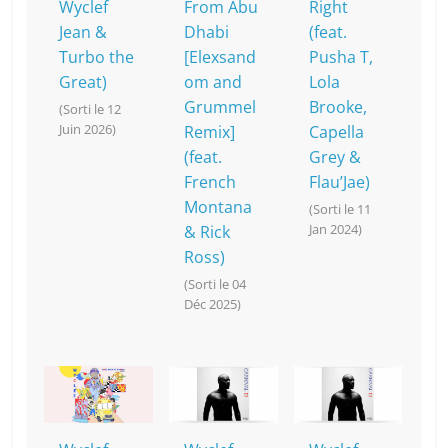
Wyclef
From Abu
Right
Jean &
Dhabi
(feat.
Turbo the
[Elexsand
Pusha T,
Great)
om and
Lola
Grummel
Brooke,
(Sorti le 12
Juin 2026)
Remix]
Capella
(feat.
Grey &
French
Flau’Jae)
Montana
(Sorti le 11
Jan 2024)
& Rick
Ross)
(Sorti le 04
Déc 2025)