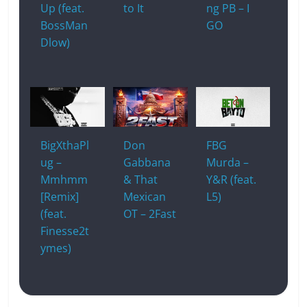
Up (feat.
to It
ng PB – I
BossMan
GO
Dlow)
BigXthaPl
Don
FBG
ug –
Gabbana
Murda –
Mmhmm
& That
Y&R (feat.
[Remix]
Mexican
L5)
(feat.
OT – 2Fast
Finesse2t
ymes)