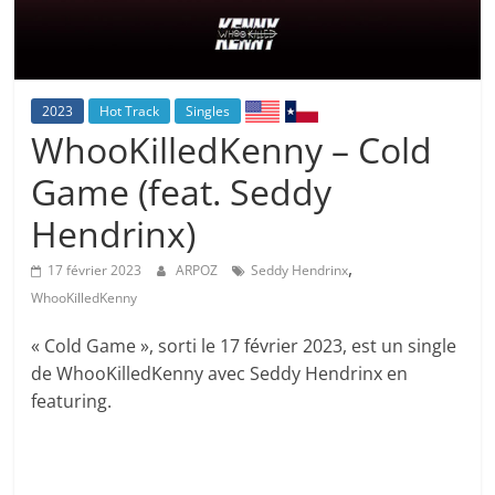
2023
Hot Track
Singles
WhooKilledKenny – Cold
Game (feat. Seddy
Hendrinx)
,
17 février 2023
ARPOZ
Seddy Hendrinx
WhooKilledKenny
« Cold Game », sorti le 17 février 2023, est un single
de WhooKilledKenny avec Seddy Hendrinx en
featuring.