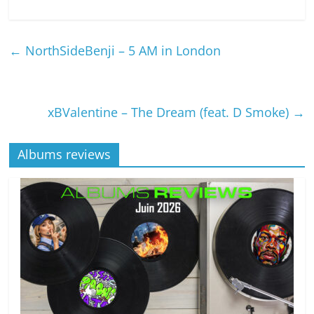
←
NorthSideBenji – 5 AM in London
xBValentine – The Dream (feat. D Smoke)
→
Albums reviews