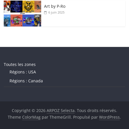
Art by P‑Ro
6 juin 2025
Toutes les zones
Régions : USA
Régions : Canada
Copyright © 2026
ARPOZ Selecta
. Tous droits réservés.
Theme
ColorMag
par ThemeGrill. Propulsé par
WordPress
.