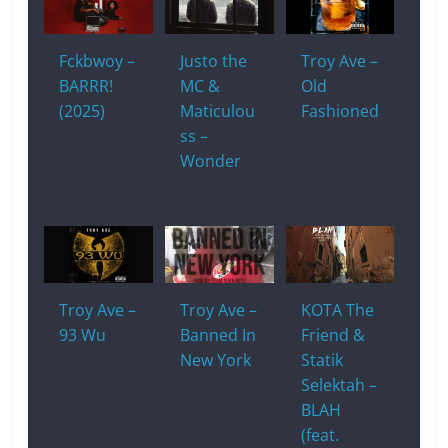
Fckbwoy –
Justo the
Troy Ave –
BARRR!
MC &
Old
(2025)
Maticulou
Fashioned
ss –
Wonder
Troy Ave –
Troy Ave –
KOTA The
93 Wu
Banned In
Friend &
New York
Statik
Selektah –
BLAH
(feat.