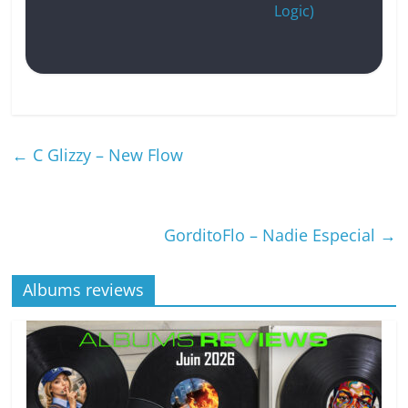
Logic)
←
C Glizzy – New Flow
GorditoFlo – Nadie Especial
→
Albums reviews