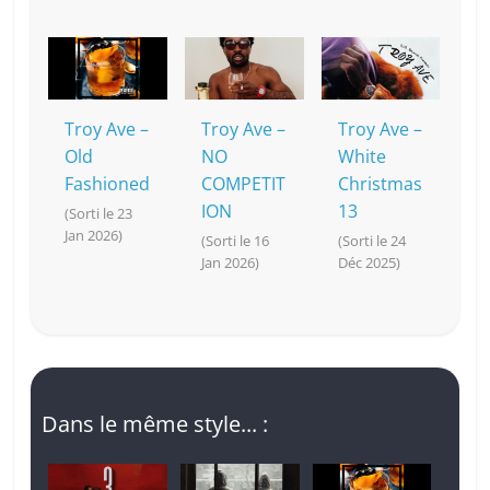
Troy Ave –
Troy Ave –
Troy Ave –
Old
NO
White
Fashioned
COMPETIT
Christmas
ION
13
(Sorti le 23
Jan 2026)
(Sorti le 16
(Sorti le 24
Jan 2026)
Déc 2025)
Dans le même style... :