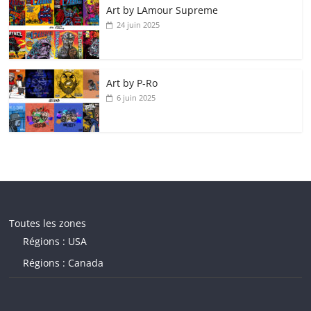
Art by LAmour Supreme
24 juin 2025
Art by P‑Ro
6 juin 2025
Toutes les zones
Régions : USA
Régions : Canada