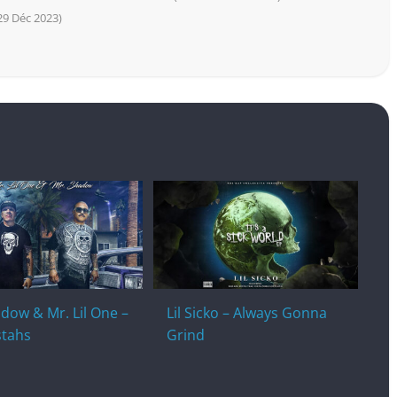
 29 Déc 2023)
dow & Mr. Lil One –
Lil Sicko – Always Gonna
stahs
Grind