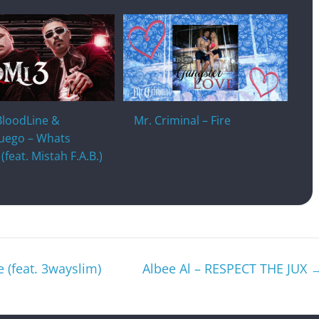
BloodLine &
Mr. Criminal – Fire
uego – Whats
(feat. Mistah F.A.B.)
 (feat. 3wayslim)
Albee Al – RESPECT THE JUX