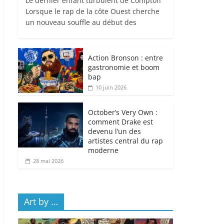
Le dernier enfant turbulent de Compton
Lorsque le rap de la côte Ouest cherche
un nouveau souffle au début des
Action Bronson : entre
gastronomie et boom
bap
10 juin 2026
October’s Very Own :
comment Drake est
devenu l’un des
artistes central du rap
moderne
28 mai 2026
Art by …