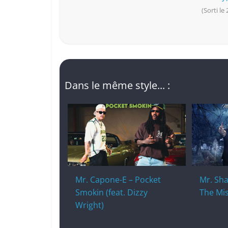
(Sorti le
Dans le même style... :
Mr. Capone-E – Pocket
Mr. Sha
Smokin (feat. Dizzy
The Mi
Wright)