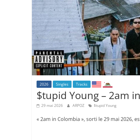
2026
Singles
Tracks
$tupid Young – 2am i
29 mai 2026
ARPOZ
$tupid Young
« 2am in Colombia », sorti le 29 mai 2026, e