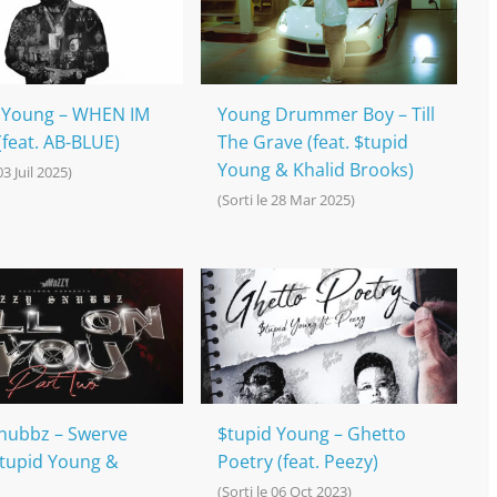
 Young – WHEN IM
Young Drummer Boy – Till
feat. AB-BLUE)
The Grave (feat. $tupid
Young & Khalid Brooks)
03 Juil 2025)
(Sorti le 28 Mar 2025)
nubbz – Swerve
$tupid Young – Ghetto
 $tupid Young &
Poetry (feat. Peezy)
)
(Sorti le 06 Oct 2023)