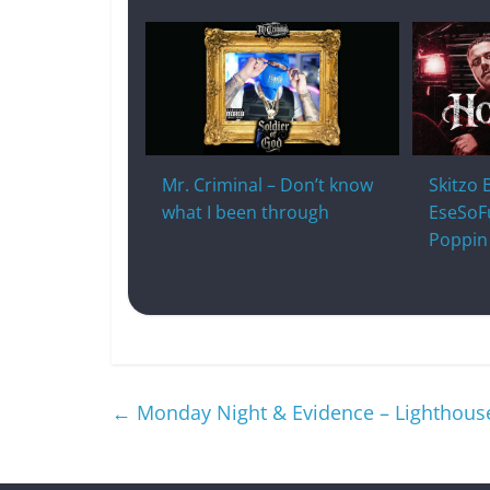
Mr. Criminal – Don’t know
Skitzo 
what I been through
EseSoF
Poppin 
←
Monday Night & Evidence – Lighthouse