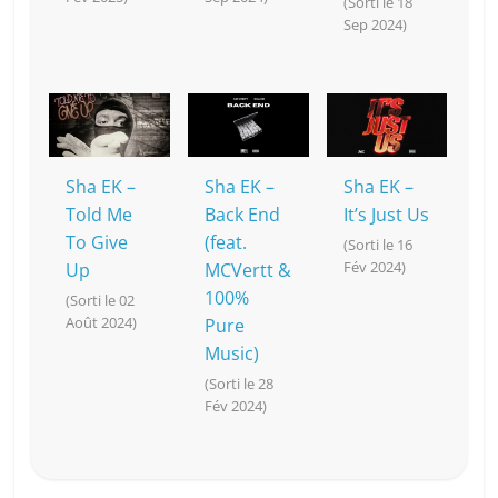
(Sorti le 18
Sep 2024)
Sha EK –
Sha EK –
Sha EK –
Told Me
Back End
It’s Just Us
To Give
(feat.
(Sorti le 16
Fév 2024)
Up
MCVertt &
100%
(Sorti le 02
Août 2024)
Pure
Music)
(Sorti le 28
Fév 2024)