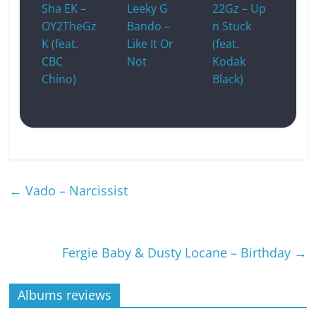
Sha EK –
Leeky G
22Gz – Up
OY2TheGz
Bando –
n Stuck
K (feat.
Like It Or
(feat.
CBC
Not
Kodak
Chino)
Black)
←
Vado – Narcissist
Fergie Baby & Dusty Locane – Birthday
→
Albums reviews