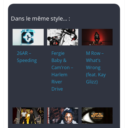
Dans le même style... :
26AR –
Fergie
M Row –
Speeding
Baby &
What’s
Cam’ron –
Wrong
Harlem
(feat. Kay
River
Glizz)
Drive