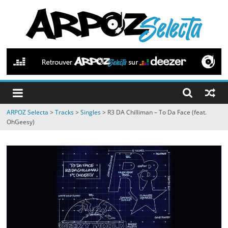
Passer
au
contenu
ARPOZ
Selecta
by
ARPOZ Selecta
>
Tracks
>
Singles
>
R3 DA Chilliman – To Da Face (feat.
ARPOZ
OhGeesy)
&
BENNO