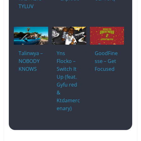
TYLUV
Talinwya –
Yns
GoodFine
NOBODY
Flocko –
sse – Get
KNOWS
Switch It
Focused
Up (feat.
Gyfu red
&
Ktdamerc
enary)