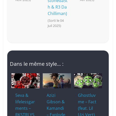
stoneda5t
h & R3 Da
Chilliman)
(Sorti le 04
Juil 2025)
Dans le même style... :
5eva &
Azizi
Ghostluv
lifelessgar
Gibson &
me – Fact
ments –
Kamandi
(feat. Lil
RKSTRLYS
– Explode
Uzi Vert)