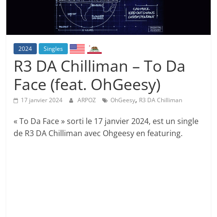
2024
Singles
R3 DA Chilliman – To Da
Face (feat. OhGeesy)
,
17 janvier 2024
ARPOZ
OhGeesy
R3 DA Chilliman
« To Da Face » sorti le 17 janvier 2024, est un single
de R3 DA Chilliman avec Ohgeesy en featuring.