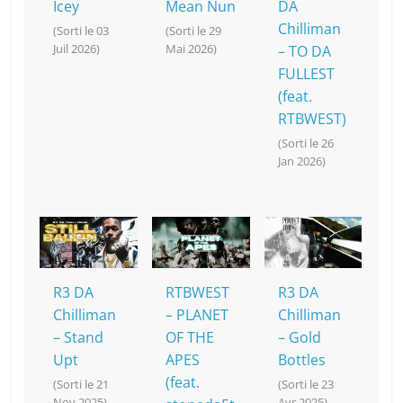
Icey
Mean Nun
DA
Chilliman
(Sorti le 03
(Sorti le 29
Juil 2026)
Mai 2026)
– TO DA
FULLEST
(feat.
RTBWEST)
(Sorti le 26
Jan 2026)
R3 DA
RTBWEST
R3 DA
Chilliman
– PLANET
Chilliman
– Stand
OF THE
– Gold
Upt
APES
Bottles
(feat.
(Sorti le 21
(Sorti le 23
Nov 2025)
Avr 2025)