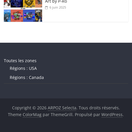
Art by P‑Ro
6 juin 2025
Toutes les zones
Régions : USA
Régions : Canada
Copyright © 2026
ARPOZ Selecta
. Tous droits réservés.
Theme
ColorMag
par ThemeGrill. Propulsé par
WordPress
.