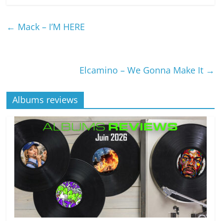
←
Mack – I’M HERE
Elcamino – We Gonna Make It
→
Albums reviews