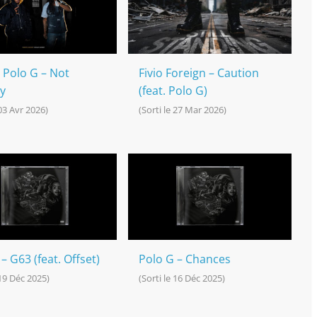
Polo G – Not
Fivio Foreign – Caution
ly
(feat. Polo G)
 03 Avr 2026)
(Sorti le 27 Mar 2026)
– G63 (feat. Offset)
Polo G – Chances
 19 Déc 2025)
(Sorti le 16 Déc 2025)