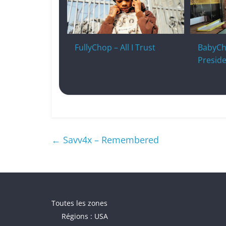
FullyChop – All I Trust
BabyChi
Presid
←
Savv4x – Remembered
Toutes les zones
Régions : USA