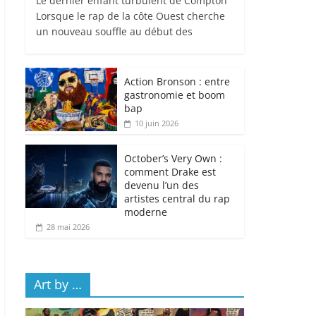
Le dernier enfant turbulent de Compton
Lorsque le rap de la côte Ouest cherche
un nouveau souffle au début des
Action Bronson : entre
gastronomie et boom
bap
10 juin 2026
October’s Very Own :
comment Drake est
devenu l’un des
artistes central du rap
moderne
28 mai 2026
Art by …