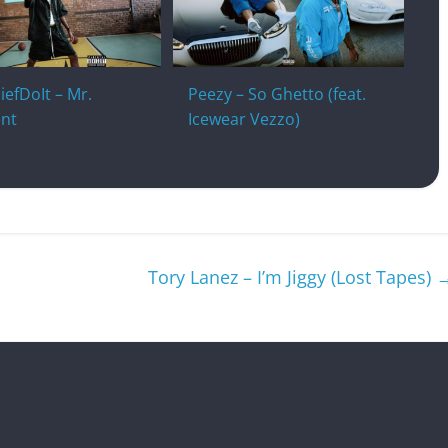
efDoIt – Mr.
Peezy – So Ghetto (feat.
ent
Icewear Vezzo)
Tory Lanez – I’m Jiggy (Lost Tapes)