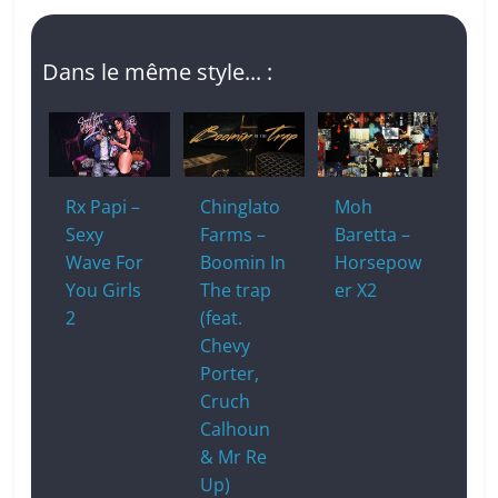
Dans le même style... :
Rx Papi –
Chinglato
Moh
Sexy
Farms –
Baretta –
Wave For
Boomin In
Horsepow
You Girls
The trap
er X2
2
(feat.
Chevy
Porter,
Cruch
Calhoun
& Mr Re
Up)