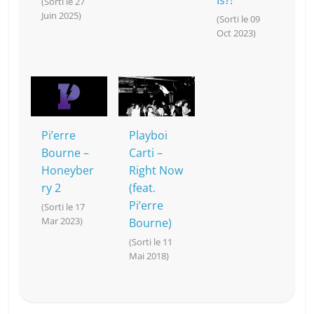
Is?!
(Sorti le 27
Juin 2025)
(Sorti le 09
Oct 2023)
Pi’erre
Playboi
Bourne –
Carti –
Honeyber
Right Now
ry 2
(feat.
Pi’erre
(Sorti le 17
Mar 2023)
Bourne)
(Sorti le 11
Mai 2018)