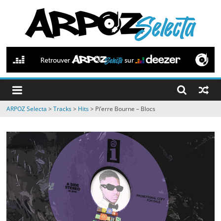
Passer
au
contenu
ARPOZ
Selecta
by
ARPOZ Selecta
>
Tracks
>
Hits
>
Pi’erre Bourne – Blocs
ARPOZ
&
BENNO