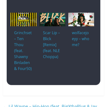
Grinchset
Scar Lip –
wolfacejo
– Ten
Blick
eyy – who
Thou
[Remix]
me?
(feat.
(feat. NLE
Shawny
Choppa)
Binladen
& Four50)
←
Lil Wayne – Hip-Hop (feat. BigXthaPlug & Jay