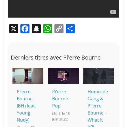
X
F
S
W
C
P
a
n
h
o
ar
c
a
at
p
ta
e
p
s
y
g
Derniers titres avec Pi'erre Bourne
b
c
A
Li
er
o
h
p
n
o
at
p
k
k
Pi’erre
Pi’erre
Homixide
Bourne –
Bourne –
Gang &
JBH (feat.
Pop
Pi’erre
Young
Bourne –
(Sorti le 13
Juin 2025)
Nudy)
What It