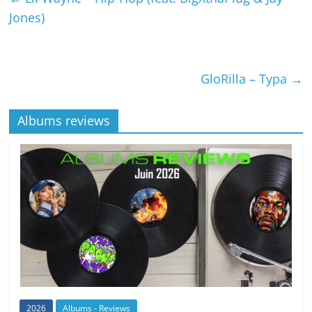
Jones)
GloRilla – Typa
→
Albums reviews
2026
Albums - Reviews