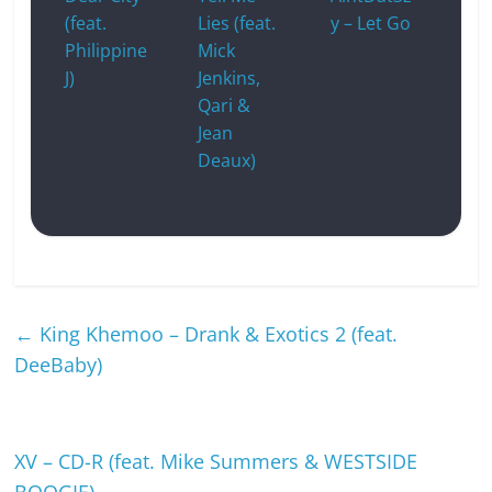
(feat.
Lies (feat.
y – Let Go
Philippine
Mick
J)
Jenkins,
Qari &
Jean
Deaux)
←
King Khemoo – Drank & Exotics 2 (feat.
DeeBaby)
XV – CD-R (feat. Mike Summers & WESTSIDE