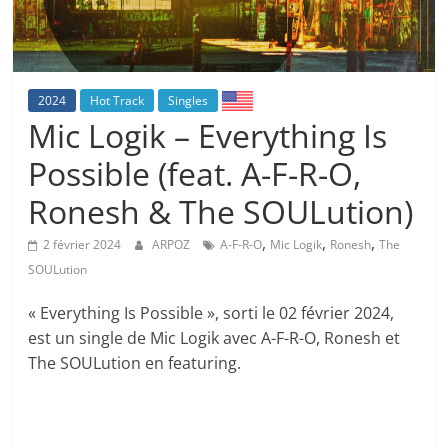
2024
Hot Track
Singles
Mic Logik – Everything Is
Possible (feat. A-F-R-O,
Ronesh & The SOULution)
,
,
,
2 février 2024
ARPOZ
A-F-R-O
Mic Logik
Ronesh
The
SOULution
« Everything Is Possible », sorti le 02 février 2024,
est un single de Mic Logik avec A-F-R-O, Ronesh et
The SOULution en featuring.