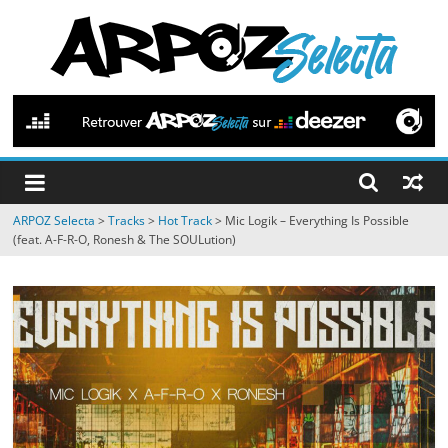
Passer
au
contenu
ARPOZ
Selecta
by
ARPOZ Selecta
>
Tracks
>
Hot Track
>
Mic Logik – Everything Is Possible
ARPOZ
(feat. A-F-R-O, Ronesh & The SOULution)
&
BENNO