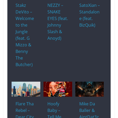
k
Stakz
NEZZY –
SatoXian –
DeVito –
SNAKE
Standalon
Welcome
EYES (feat.
e (feat.
to the
Johnny
BizQuik)
Jungle
Slash &
(feat. G
Anoyd)
Mizzo &
Benny
The
Butcher)
Flare Tha
Hoofy
Mike Da
Rebel –
Baby –
Baller &
Dear City
Tell Me
AintDat3z