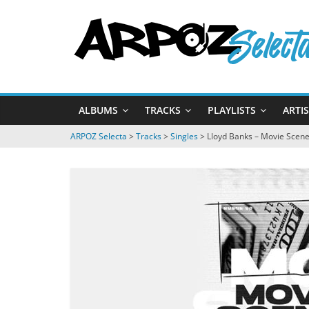
Passer
ARPOZ
au
contenu
Selecta
by
ALBUMS
TRACKS
PLAYLISTS
ARTI
ARPOZ
&
ARPOZ Selecta
>
Tracks
>
Singles
>
Lloyd Banks – Movie Scen
BENNO