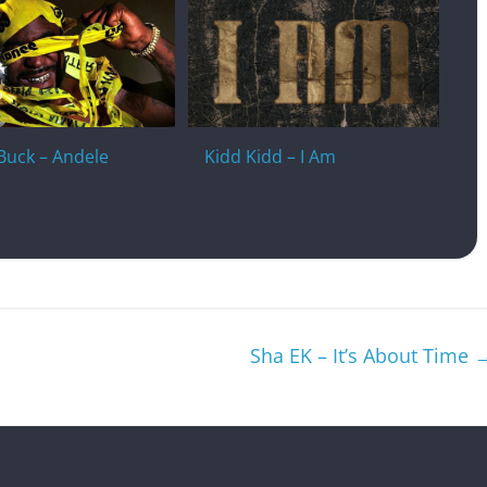
Buck – Andele
Kidd Kidd – I Am
Sha EK – It’s About Time