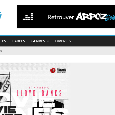
STES
LABELS
GENRES
DIVERS
es