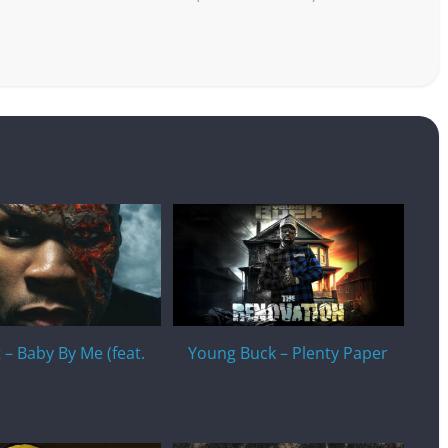
 – Baby By Me (feat.
Young Buck – Plenty Paper