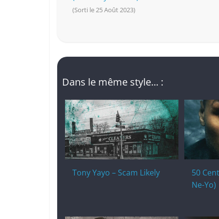
(Sorti le 25 Août 2023)
Dans le même style... :
Tony Yayo – Scam Likely
50 Cent
Ne-Yo)