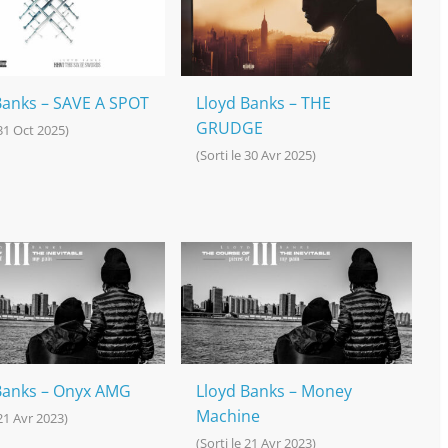
Banks – SAVE A SPOT
Lloyd Banks – THE
GRUDGE
 31 Oct 2025)
(Sorti le 30 Avr 2025)
Banks – Onyx AMG
Lloyd Banks – Money
Machine
 21 Avr 2023)
(Sorti le 21 Avr 2023)