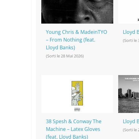
o
at
p
k
k
Young Chris & MadeinTYO
Lloyd 
– From Nothing (feat.
(Sorti le
Lloyd Banks)
(Sorti le 28 Mai 2026)
38 Spesh & Conway The
Lloyd 
Machine – Latex Gloves
(Sorti le
(feat. Lloyd Banks)