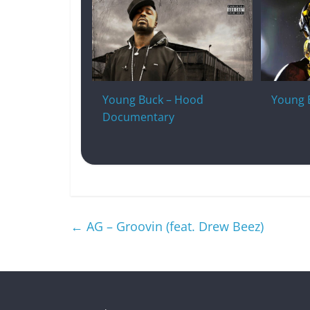
Young Buck – Hood
Young 
Documentary
←
AG – Groovin (feat. Drew Beez)