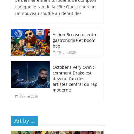
Le dernier enfant turbulent de Compton
Lorsque le rap de la côte Ouest cherche
un nouveau souffle au début des
Action Bronson : entre
gastronomie et boom
bap
10 juin 2026
October’s Very Own :
comment Drake est
devenu l’un des
artistes central du rap
moderne
28 mai 2026
Art by …