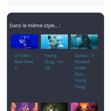
Dans le même style... :
Lil Duke –
Young
Gunna – 3
Blue Devil
Thug – I’m
Headed
2
Up
Snake
(feat.
Young
Thug)