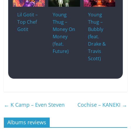
Lil Gotit –
Young
Young
Top Chef
Thug –
Thug –
Gotit
Money On
Bubbly
Money
(feat.
(feat.
Drake &
Future)
Travis
Scott)
←
K Camp – Even Steven
Cochise – KANEKI
→
Albums reviews