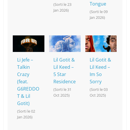
Tongue
(Sorti le 23
Jan 2026)
(Sorti le 09
Jan 2026)
Li Jefe –
Lil Gotit &
Lil Gotit &
Talkin
Lil Keed –
Lil Keed –
Crazy
5 Star
Im So
(feat.
Residence
Sorry
G6REDDO
(Sorti le 31
(Sorti le 03
Oct 2025)
Oct 2025)
T & Lil
Gotit)
(Sorti le 02
Jan 2026)