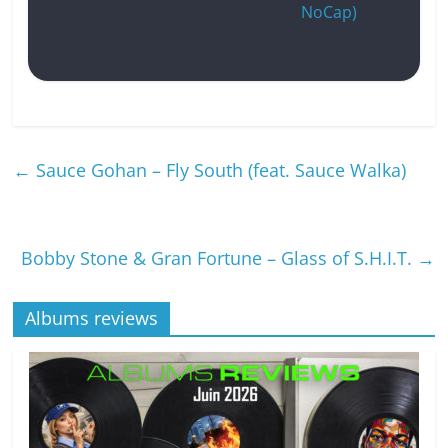
NoCap)
←
Sauce Gohan – Fly South (feat. Sauce Walka)
Bobby Stone & Gran Fortune – Glass of S.H.I.T.
→
Albums reviews