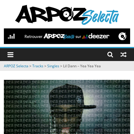
Passer
au
contenu
ARPOZ
Selecta
by
ARPOZ Selecta
>
Tracks
>
Singles
>
Lil Dann – Yea Yea Yea
ARPOZ
&
BENNO