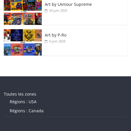
Art by LAmour Supreme
24 juin 2025
Art by P‑Ro
6 juin 2025
Toutes les zones
Régions : USA
Régions : Canada