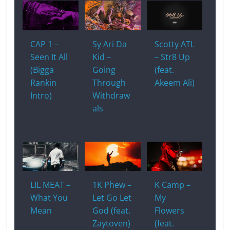
CAP 1 –
Sy Ari Da
Scotty ATL
Seen It All
Kid –
– Str8 Up
(Bigga
Going
(feat.
Rankin
Through
Akeem Ali)
Intro)
Withdraw
als
LIL MEAT –
1K Phew –
K Camp –
What You
Let Go Let
My
Mean
God (feat.
Flowers
Zaytoven)
(feat.