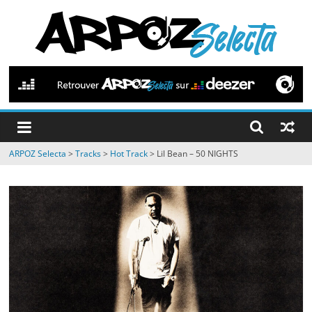
Passer
au
contenu
ARPOZ
Selecta
by
ARPOZ Selecta
>
Tracks
>
Hot Track
>
Lil Bean – 50 NIGHTS
ARPOZ
&
BENNO