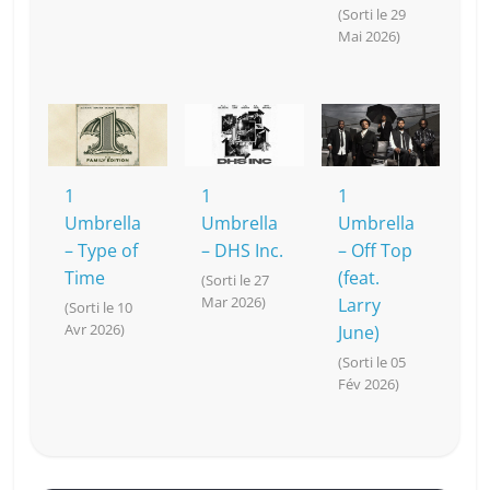
(Sorti le 29
Mai 2026)
1
1
1
Umbrella
Umbrella
Umbrella
– Type of
– DHS Inc.
– Off Top
Time
(feat.
(Sorti le 27
Mar 2026)
Larry
(Sorti le 10
Avr 2026)
June)
(Sorti le 05
Fév 2026)