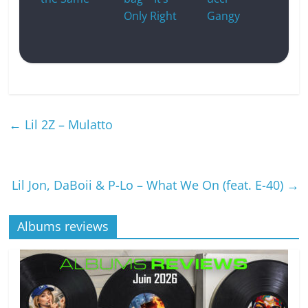
Only Right
Gangy
←
Lil 2Z – Mulatto
Lil Jon, DaBoii & P-Lo – What We On (feat. E-40)
→
Albums reviews