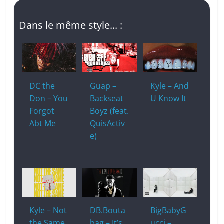
Dans le même style... :
DC the
Guap –
Kyle – And
Don – You
Backseat
U Know It
Forgot
Boyz (feat.
Abt Me
QuisActiv
e)
Kyle – Not
DB.Bouta
BigBabyG
the Same
bag – It’s
ucci –