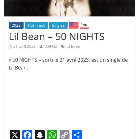
2023
Hot Track
Singles
Lil Bean – 50 NIGHTS
21 avril 2023
ARPOZ
Lil Bean
« 50 NIGHTS » sorti le 21 avril 2023, est un single de
Lil Bean.
X
F
S
W
C
P