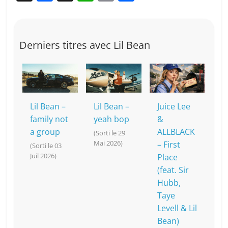
a
n
h
o
ar
c
a
at
p
ta
e
p
s
y
g
Derniers titres avec Lil Bean
b
c
A
Li
er
o
h
p
n
o
at
p
k
k
Lil Bean –
Lil Bean –
Juice Lee
family not
yeah bop
&
a group
ALLBLACK
(Sorti le 29
Mai 2026)
– First
(Sorti le 03
Juil 2026)
Place
(feat. Sir
Hubb,
Taye
Levell & Lil
Bean)