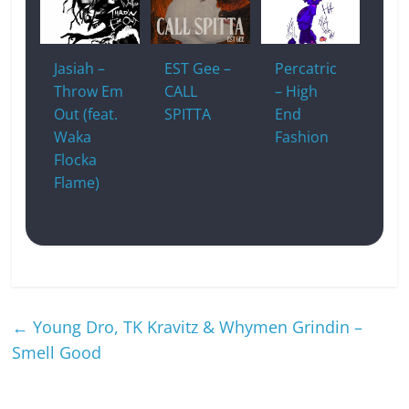
Jasiah –
EST Gee –
Percatric
Throw Em
CALL
– High
Out (feat.
SPITTA
End
Waka
Fashion
Flocka
Flame)
←
Young Dro, TK Kravitz & Whymen Grindin –
Smell Good