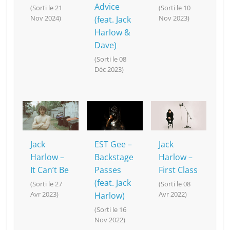
Advice
(Sorti le 21
(Sorti le 10
Nov 2024)
Nov 2023)
(feat. Jack
Harlow &
Dave)
(Sorti le 08
Déc 2023)
Jack
EST Gee –
Jack
Harlow –
Backstage
Harlow –
It Can’t Be
Passes
First Class
(feat. Jack
(Sorti le 27
(Sorti le 08
Avr 2023)
Avr 2022)
Harlow)
(Sorti le 16
Nov 2022)