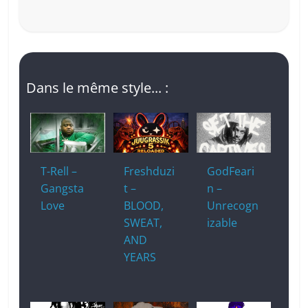
Dans le même style... :
T-Rell –
Freshduzi
GodFeari
Gangsta
t –
n –
Love
BLOOD,
Unrecogn
SWEAT,
izable
AND
YEARS