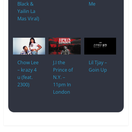
Black &
Me
Yailin La
Mas Viral)
Chow Lee
J.I the
Lil Tjay –
– krazy 4
Prince of
Goin Up
u (feat.
N.Y. –
2300)
11pm In
London