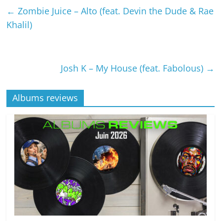
←
Zombie Juice – Alto (feat. Devin the Dude & Rae
Khalil)
Josh K – My House (feat. Fabolous)
→
Albums reviews