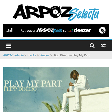
Passer
au
contenu
ARPOZ
Selecta
by
ARPOZ Selecta
>
Tracks
>
Singles
>
Flipp Dinero – Play My Part
ARPOZ
&
BENNO