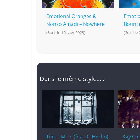
Emotional Oranges &
Emotio
Nonso Amadi – Nowhere
Bounc
(Sorti le 15 Nov 2023)
(Sorti le
Dans le même style... :
Tink – Mine (feat. G Herbo)
Kay Col