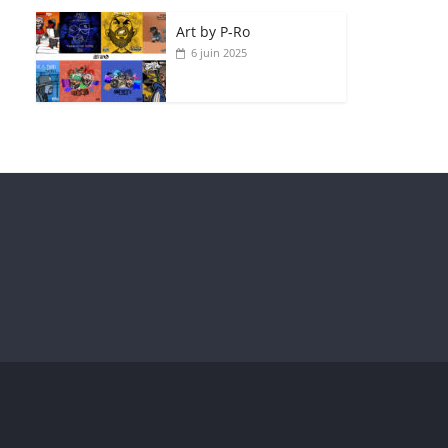
Art by P‑Ro
6 juin 2025