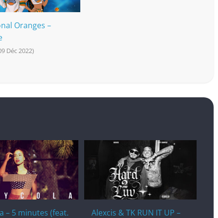
nal Oranges –
e
 09 Déc 2022)
a – 5 minutes (feat.
Alexcis & TK RUN IT UP –