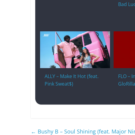
Bad Luc
ALLY – Make It Hot (feat.
FLO – I
Pink Sweat$)
GloRilla
←
Bushy B – Soul Shining (feat. Major N