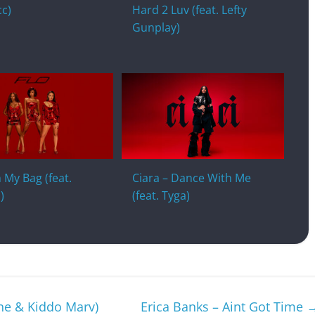
c)
Hard 2 Luv (feat. Lefty
Gunplay)
n My Bag (feat.
Ciara – Dance With Me
)
(feat. Tyga)
ine & Kiddo Marv)
Erica Banks – Aint Got Time