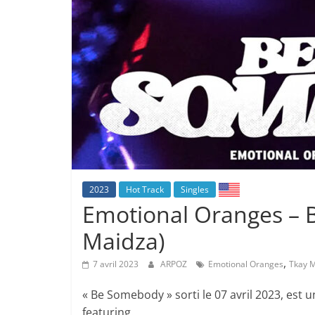
2023
Hot Track
Singles
Emotional Oranges – 
Maidza)
,
7 avril 2023
ARPOZ
Emotional Oranges
Tkay 
« Be Somebody » sorti le 07 avril 2023, est
featuring.