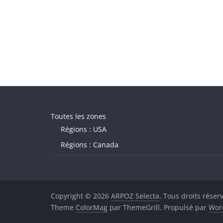
Toutes les zones
Régions : USA
Régions : Canada
Copyright © 2026
ARPOZ Selecta
. Tous droits réser
Theme
ColorMag
par ThemeGrill. Propulsé par
Wor