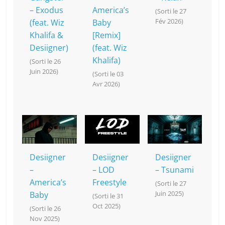
– Exodus
America’s
(Sorti le 27
Fév 2026)
(feat. Wiz
Baby
Khalifa &
[Remix]
Desiigner)
(feat. Wiz
Khalifa)
(Sorti le 26
Juin 2026)
(Sorti le 03
Avr 2026)
Desiigner
Desiigner
Desiigner
–
– LOD
– Tsunami
America’s
Freestyle
(Sorti le 27
Juin 2025)
Baby
(Sorti le 31
Oct 2025)
(Sorti le 26
Nov 2025)