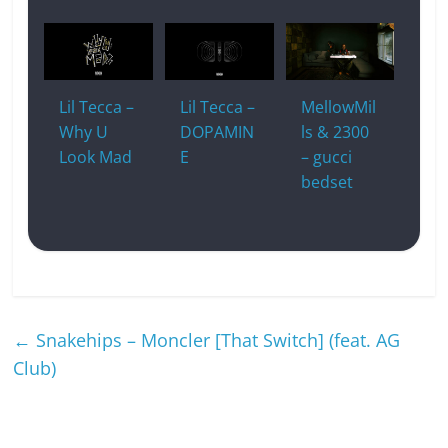
Lil Tecca –
Lil Tecca –
MellowMil
Why U
DOPAMIN
ls & 2300
Look Mad
E
– gucci
bedset
←
Snakehips – Moncler [That Switch] (feat. AG
Club)