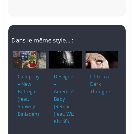
Dans le même style... :
CallupTay
Desiigner
Lil Tecca –
– New
–
Dark
Bottegas
America’s
Thoughts
(feat.
Baby
Shawny
[Remix]
Binladen)
(feat. Wiz
Khalifa)