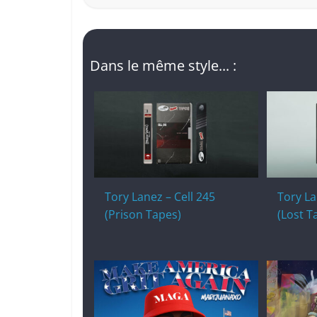
Dans le même style... :
Tory Lanez – Cell 245
Tory La
(Prison Tapes)
(Lost T