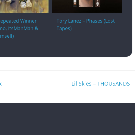
 Repeated Winner
Tory Lanez – Phases (Lost
Tino, ItsManMan &
Tapes)
mself)
k
Lil Skies – THOUSANDS