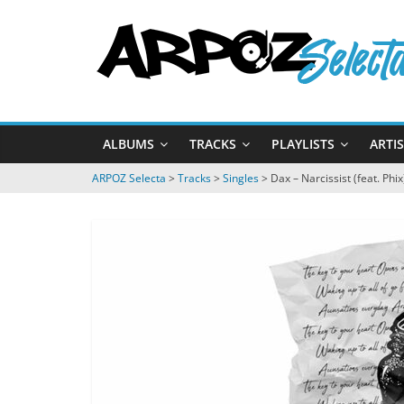
Passer
ARPOZ
au
contenu
Selecta
by
ALBUMS
TRACKS
PLAYLISTS
ARTI
ARPOZ
&
ARPOZ Selecta
>
Tracks
>
Singles
>
Dax – Narcissist (feat. Phix
BENNO