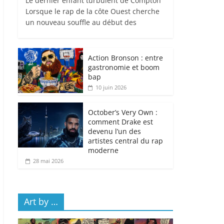
Le dernier enfant turbulent de Compton
Lorsque le rap de la côte Ouest cherche
un nouveau souffle au début des
Action Bronson : entre
gastronomie et boom
bap
10 juin 2026
October’s Very Own :
comment Drake est
devenu l’un des
artistes central du rap
moderne
28 mai 2026
Art by …