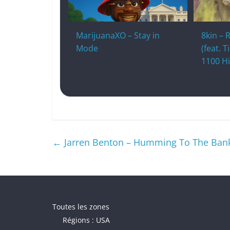
MarijuanaXO – Stay in
8kin –
Mode
(feat. 
1100 Hi
←
Jarren Benton – Humming To The Ban
Toutes les zones
Régions : USA