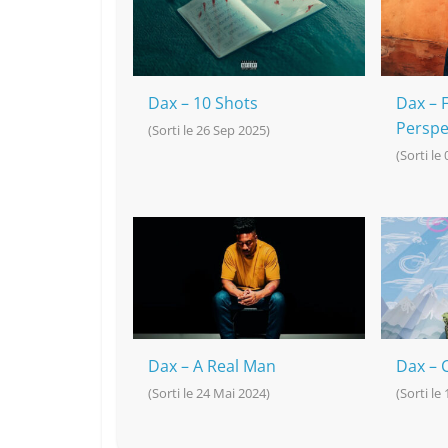
o
at
p
k
k
Dax – 10 Shots
Dax – 
Perspe
(Sorti le 26 Sep 2025)
(Sorti le
Dax – A Real Man
Dax – 
(Sorti le 24 Mai 2024)
(Sorti le