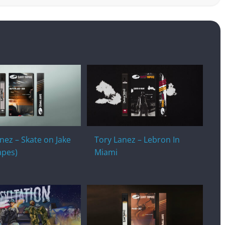
nez – Skate on Jake
Tory Lanez – Lebron In
apes)
Miami