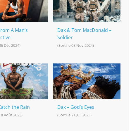
From A Man’s
Dax & Tom MacDonald –
ctive
Soldier
 06 Déc 2024)
(Sorti le 08 Nov 2024)
Catch the Rain
Dax – God’s Eyes
 18 Août 2023)
(Sorti le 21 Juil 2023)