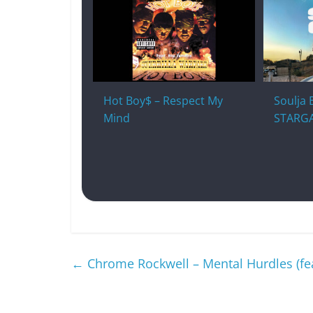
Hot Boy$ – Respect My
Soulja 
Mind
STARG
←
Chrome Rockwell – Mental Hurdles (fea