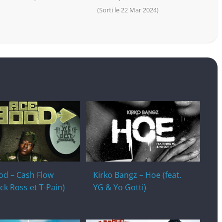
(Sorti le 22 Mar 2024)
od – Cash Flow
Kirko Bangz – Hoe (feat.
ick Ross et T-Pain)
YG & Yo Gotti)