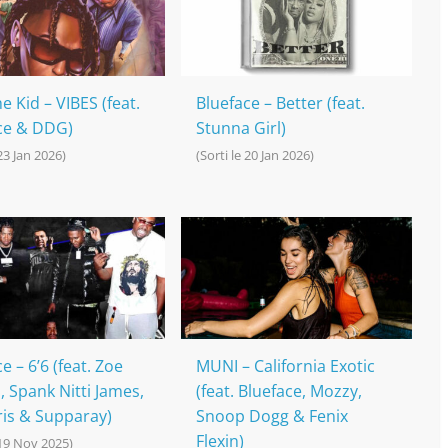
e Kid – VIBES (feat.
Blueface – Better (feat.
ce & DDG)
Stunna Girl)
 23 Jan 2026)
(Sorti le 20 Jan 2026)
e – 6’6 (feat. Zoe
MUNI – California Exotic
 Spank Nitti James,
(feat. Blueface, Mozzy,
is & Supparay)
Snoop Dogg & Fenix
Flexin)
 19 Nov 2025)