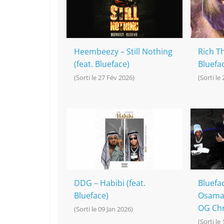
o
at
p
k
k
Heembeezy – Still Nothing
Rich Th
(feat. Blueface)
Bluefa
(Sorti le 27 Fév 2026)
(Sorti le
DDG – Habibi (feat.
Bluefac
Blueface)
Osama,
OG Chr
(Sorti le 09 Jan 2026)
(Sorti le