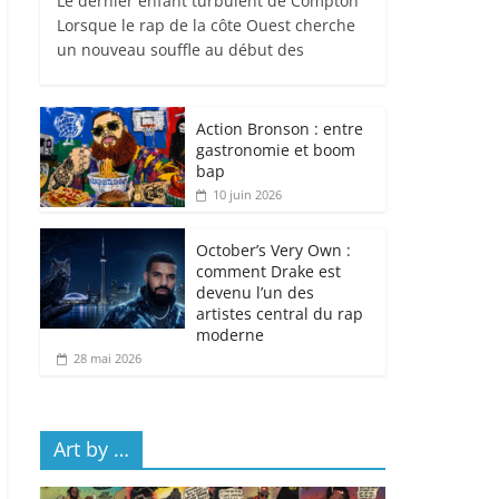
Le dernier enfant turbulent de Compton
Lorsque le rap de la côte Ouest cherche
un nouveau souffle au début des
Action Bronson : entre
gastronomie et boom
bap
10 juin 2026
October’s Very Own :
comment Drake est
devenu l’un des
artistes central du rap
moderne
28 mai 2026
Art by …