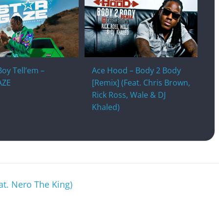
Boy Tell’em –
Ace Hood – Body 2 Body
AZE
[Remix] (Feat. Chris Brown,
Rick Ross, Wale & DJ
Khaled)
t. Nero The King)