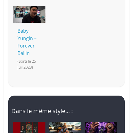
Baby
Yungin –
Forever
Ballin
(Sorti le 25
Juil 2023)
Dans le même style... :