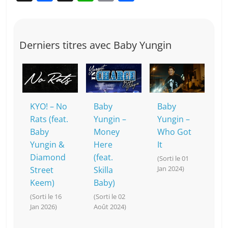
a
n
h
o
ar
c
a
at
p
ta
e
p
s
y
g
Derniers titres avec Baby Yungin
b
c
A
Li
er
o
h
p
n
o
at
p
k
k
KYO! – No
Baby
Baby
Rats (feat.
Yungin –
Yungin –
Baby
Money
Who Got
Yungin &
Here
It
Diamond
(feat.
(Sorti le 01
Jan 2024)
Street
Skilla
Keem)
Baby)
(Sorti le 16
(Sorti le 02
Jan 2026)
Août 2024)