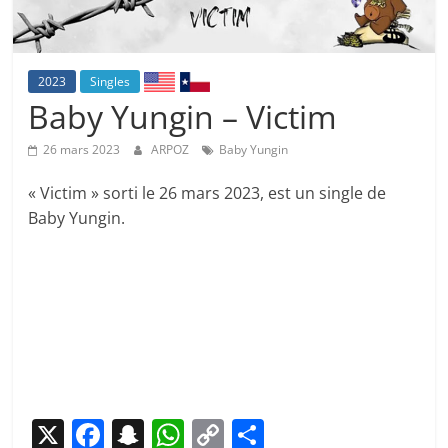
2023
Singles
Baby Yungin – Victim
26 mars 2023
ARPOZ
Baby Yungin
« Victim » sorti le 26 mars 2023, est un single de
Baby Yungin.
X
F
S
W
C
P