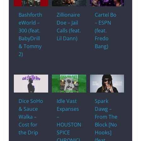
Bashforth
Zillionaire
Cartel Bo
eWorld –
Doe – Jail
– ESPN
300 (feat.
Calls (feat.
(feat.
BabyDrill
Lil Dann)
Fredo
& Tommy
Bang)
2)
Dice SoHo
Idle Vast
Spark
& Sauce
Expanses
Dawg –
Walka –
–
From The
Cost for
HOUSTON
Block [No
the Drip
SPICE
Hooks]
CHRONICL
(feat.