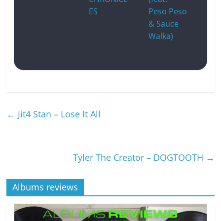
ES
Peso Peso
& Sauce
Walka)
←
Jit4 Stan – Lose It All
Tyler The Creator – DOGTOOTH
→
Albums reviews