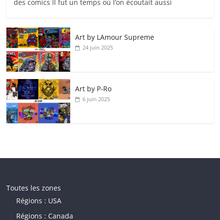
des comics Il fut un temps où l’on écoutait aussi
Art by LAmour Supreme
24 juin 2025
Art by P‑Ro
6 juin 2025
Toutes les zones
Régions : USA
Régions : Canada