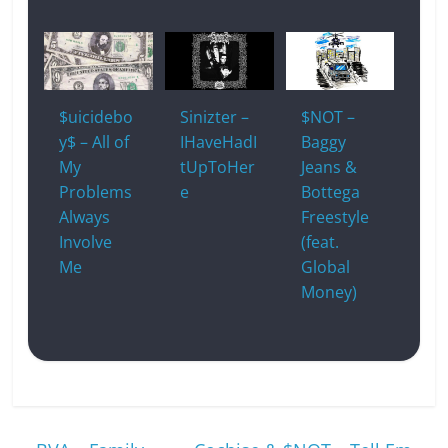
$uicidebo
Sinizter –
$NOT –
y$ – All of
IHaveHadI
Baggy
My
tUpToHer
Jeans &
Problems
e
Bottega
Always
Freestyle
Involve
(feat.
Me
Global
Money)