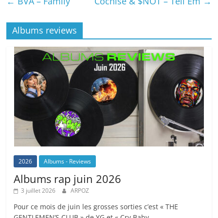
←
BVA – Family
Cochise & $NOT – Tell Em
→
Albums reviews
2026
Albums - Reviews
Albums rap juin 2026
3 juillet 2026
ARPOZ
Pour ce mois de juin les grosses sorties c’est « THE
GENTLEMEN’S CLUB » de YG et « Cry Baby