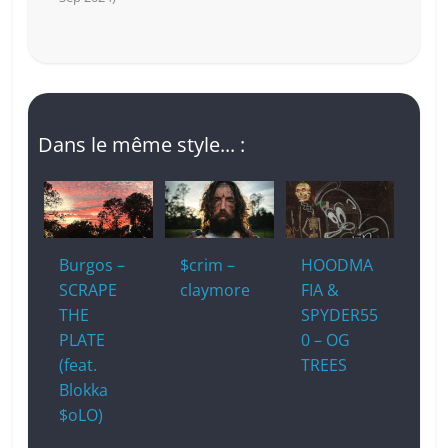
Dans le même style... :
Burgos –
$crim –
HOODMA
SCRAPE
claymore
FIA &
THE
SPYDER55
PLATE
0 – OG
(feat.
TREES
Blokka
$oLO)