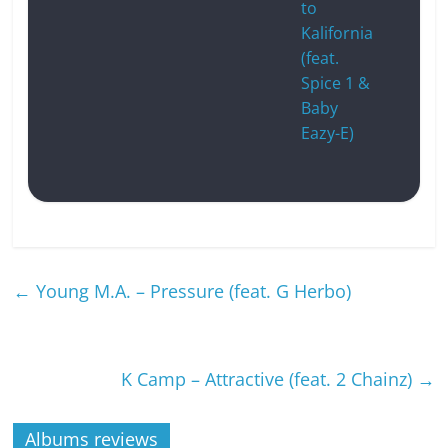
to
Kalifornia
(feat.
Spice 1 &
Baby
Eazy-E)
←
Young M.A. – Pressure (feat. G Herbo)
K Camp – Attractive (feat. 2 Chainz)
→
Albums reviews