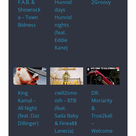
F.A.B. &
Hunnid
2Groovy
Showrock
days
a – Town
Hunnid
Bidness
nights
(feat.
Eddie
Kane)
King
cwill2smo
DR.
Kamal –
oth – BTB
Moriarity
All Night
(feat.
&
(feat. Daz
Sada Baby
True2kali
Dillinger)
& Finea$$
–
Lanecia)
Welcome