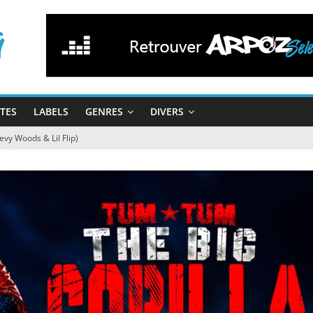
STES
LABELS
GENRES
DIVERS
vy Woods & Lil Flip)