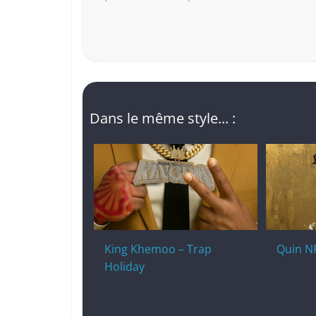
Dans le même style... :
King Khemoo – Trap
Quin NF
Holiday