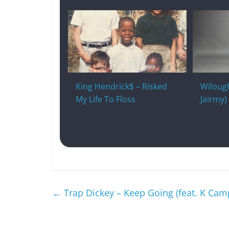
King Hendrick$ – Risked
Wilough
My Life To Floss
Jairmy)
←
Trap Dickey – Keep Going (feat. K Cam