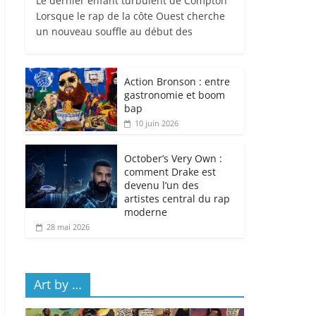
Le dernier enfant turbulent de Compton
Lorsque le rap de la côte Ouest cherche
un nouveau souffle au début des
Action Bronson : entre
gastronomie et boom
bap
10 juin 2026
October’s Very Own :
comment Drake est
devenu l’un des
artistes central du rap
moderne
28 mai 2026
Art by …