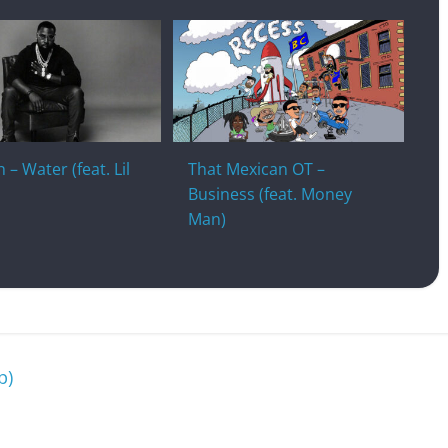
 – Water (feat. Lil
That Mexican OT –
Business (feat. Money
Man)
p)