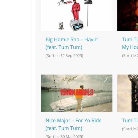
o
h
p
n
o
at
p
k
k
Big Homie Sho – Havin
Tum Tu
(feat. Tum Tum)
My Ho
(Sorti le 12 Sep 2025)
(Sorti le
Nice Major – For Yo Ride
Tum Tu
(feat. Tum Tum)
(Sorti le
(Sorti le 30 Mai 2025)