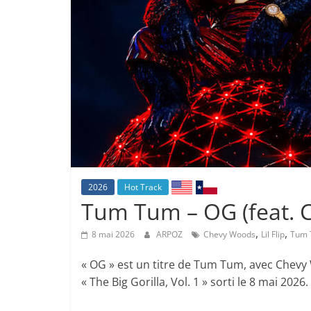
2026
Hot Track
Tum Tum – OG (feat. C
,
,
8 mai 2026
ARPOZ
Chevy Woods
Lil Flip
Tum
« OG » est un titre de Tum Tum, avec Chevy Wo
« The Big Gorilla, Vol. 1 » sorti le 8 mai 2026.