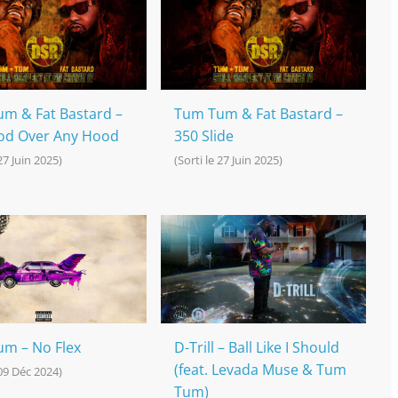
m & Fat Bastard –
Tum Tum & Fat Bastard –
od Over Any Hood
350 Slide
 27 Juin 2025)
(Sorti le 27 Juin 2025)
m – No Flex
D-Trill – Ball Like I Should
(feat. Levada Muse & Tum
 09 Déc 2024)
Tum)