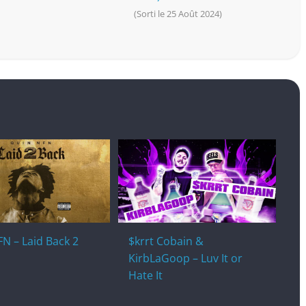
(Sorti le 25 Août 2024)
N – Laid Back 2
$krrt Cobain &
KirbLaGoop – Luv It or
Hate It