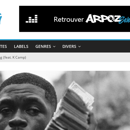
STES
LABELS
GENRES
DIVERS
g (feat. K Camp)