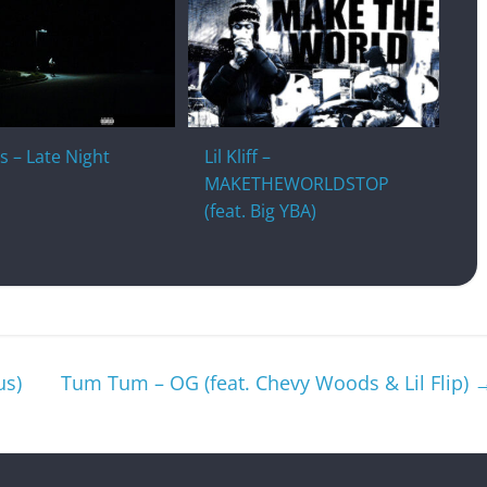
 – Late Night
Lil Kliff –
MAKETHEWORLDSTOP
(feat. Big YBA)
us)
Tum Tum – OG (feat. Chevy Woods & Lil Flip)