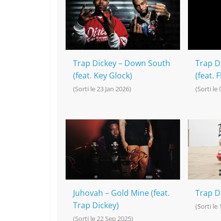
o
h
p
n
o
at
p
k
k
Trap Dickey – Down South
Trap D
(feat. Key Glock)
(feat. 
(Sorti le 23 Jan 2026)
(Sorti le
Juhovah – Gold Mine (feat.
Trap Di
Trap Dickey)
(Sorti le 
(Sorti le 22 Sep 2025)