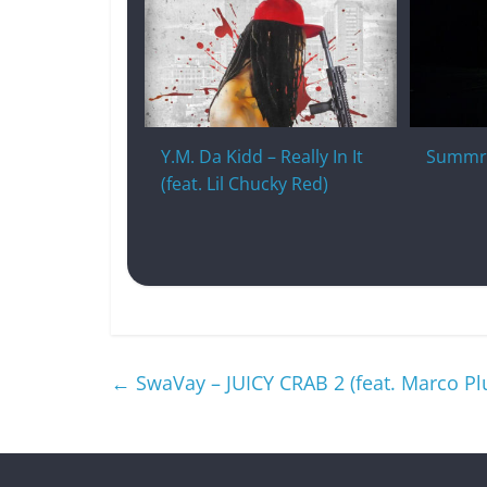
Y.M. Da Kidd – Really In It
Summrs
(feat. Lil Chucky Red)
←
SwaVay – JUICY CRAB 2 (feat. Marco Pl