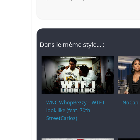
Dans le même style... :
WNC WhopBezzy – WTF I
NoCap 
look like (feat. 70th
StreetCarlos)