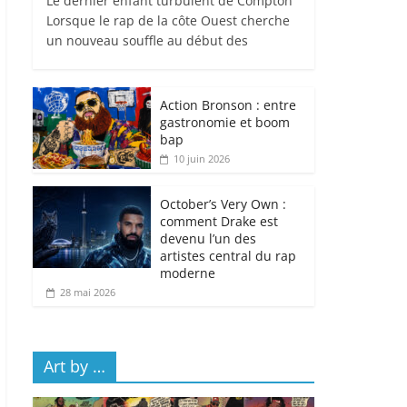
Le dernier enfant turbulent de Compton
Lorsque le rap de la côte Ouest cherche
un nouveau souffle au début des
Action Bronson : entre
gastronomie et boom
bap
10 juin 2026
October’s Very Own :
comment Drake est
devenu l’un des
artistes central du rap
moderne
28 mai 2026
Art by …