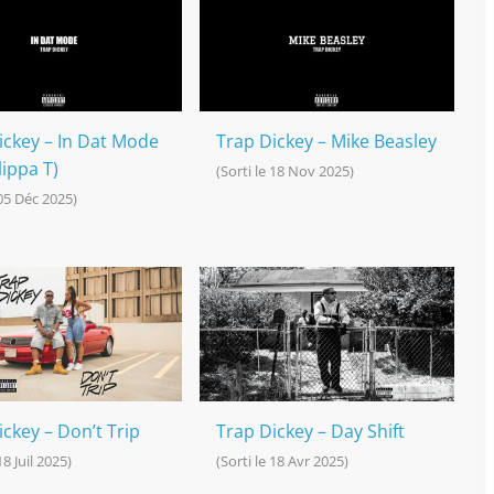
ickey – In Dat Mode
Trap Dickey – Mike Beasley
Flippa T)
(Sorti le 18 Nov 2025)
 05 Déc 2025)
ckey – Don’t Trip
Trap Dickey – Day Shift
18 Juil 2025)
(Sorti le 18 Avr 2025)