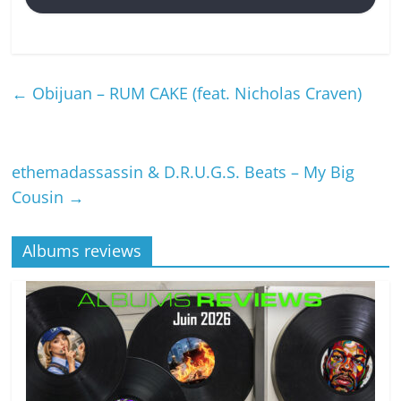
←
Obijuan – RUM CAKE (feat. Nicholas Craven)
ethemadassassin & D.R.U.G.S. Beats – My Big
Cousin
→
Albums reviews