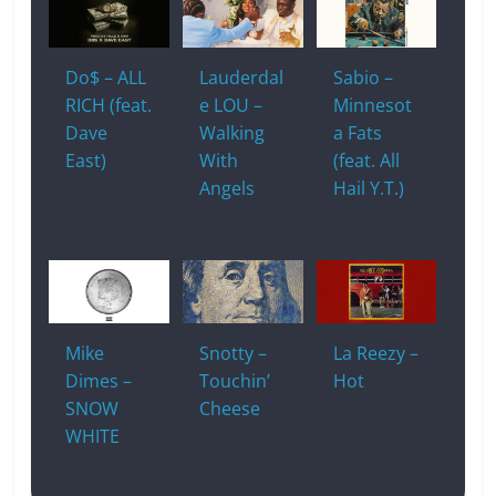
o
h
p
n
o
at
p
k
k
Do$ – ALL
Lauderdal
Sabio –
RICH (feat.
e LOU –
Minnesot
Dave
Walking
a Fats
East)
With
(feat. All
Angels
Hail Y.T.)
Mike
Snotty –
La Reezy –
Dimes –
Touchin’
Hot
SNOW
Cheese
WHITE