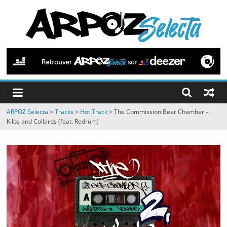
Passer
au
contenu
ARPOZ
Selecta
by
ARPOZ Selecta
>
Tracks
>
Hot Track
>
The Commission Beer Chamber –
ARPOZ
Kilos and Collards (feat. Redrum)
&
BENNO