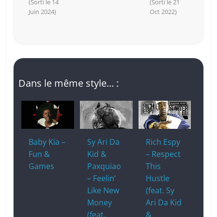
(Sorti le 14
(Sorti le 21
Juin 2024)
Oct 2022)
Dans le même style... :
Baby Kia –
Sy Ari Da
Rich Espy
Fun &
Kid &
– Respect
Games
Paxquiao
This
– Feelin’
Hustle
Like New
(feat. Sy
Money
Ari Da Kid
(feat.
&