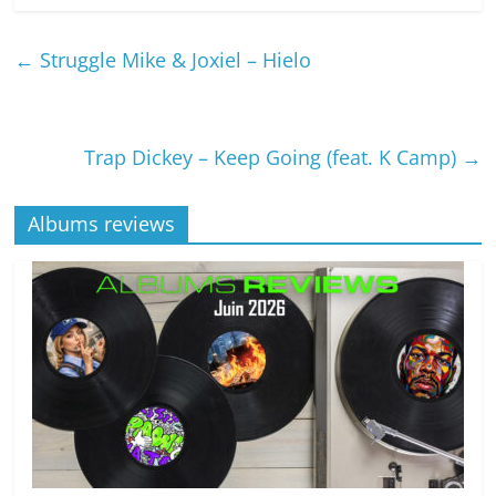
←
Struggle Mike & Joxiel – Hielo
Trap Dickey – Keep Going (feat. K Camp)
→
Albums reviews