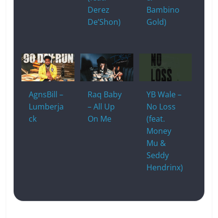
Derez
Bambino
De’Shon)
Gold)
AgnsBill –
Raq Baby
YB Wale –
Lumberja
– All Up
No Loss
ck
On Me
(feat.
Money
Mu &
Seddy
Hendrinx)