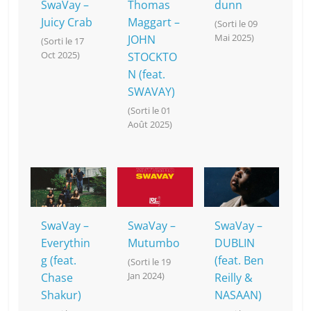
SwaVay –
Thomas
dunn
Juicy Crab
Maggart –
(Sorti le 09
Mai 2025)
JOHN
(Sorti le 17
Oct 2025)
STOCKTO
N (feat.
SWAVAY)
(Sorti le 01
Août 2025)
SwaVay –
SwaVay –
SwaVay –
Everythin
Mutumbo
DUBLIN
g (feat.
(feat. Ben
(Sorti le 19
Jan 2024)
Chase
Reilly &
Shakur)
NASAAN)