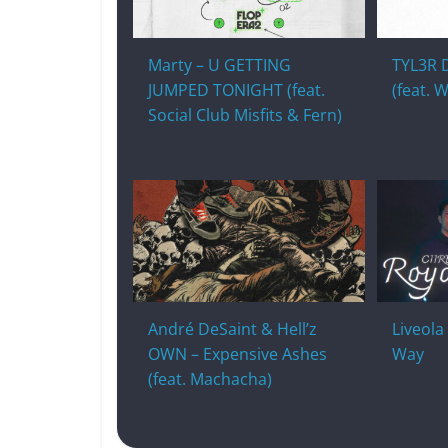
Marty – U GETTING
TYL3R D
JUMPED TONIGHT (feat.
(feat.
Social Club Misfits & Fern)
André DeSaint & Hell’z
Liveola
OWN – Expensive Ashes
Way
(feat. Machacha)