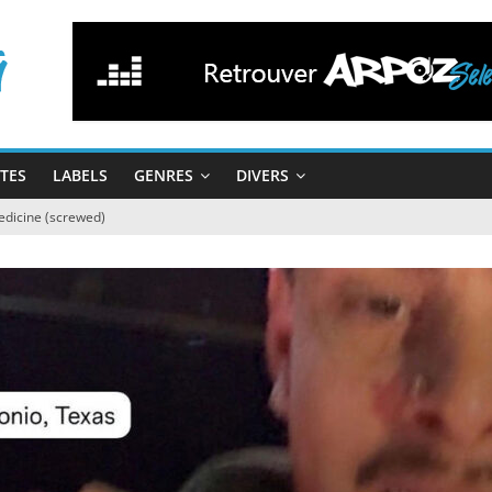
STES
LABELS
GENRES
DIVERS
dicine (screwed)