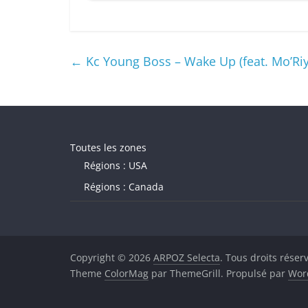
←
Kc Young Boss – Wake Up (feat. Mo’Riy
Toutes les zones
Régions : USA
Régions : Canada
Copyright © 2026
ARPOZ Selecta
. Tous droits réser
Theme
ColorMag
par ThemeGrill. Propulsé par
Wor