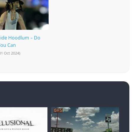
ide Hoodlum – Do
You Can
 01 Oct 2024)