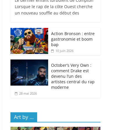
Le dernier enfant turbulent de Compton
Lorsque le rap de la côte Ouest cherche
un nouveau souffle au début des
Action Bronson : entre
gastronomie et boom
bap
10 juin 2026
October’s Very Own :
comment Drake est
devenu l’un des
artistes central du rap
moderne
28 mai 2026
Art by …