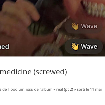
medicine (screwed)
ide Hoodlum, issu de l’album « real (pt 2) » sorti le 11 mai