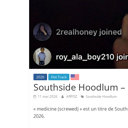
2026
Hot Track
Southside Hoodlum – 
11 mai 2026
ARPOZ
Southside Hoodlum
« medicine (screwed) » est un titre de Souths
2026.