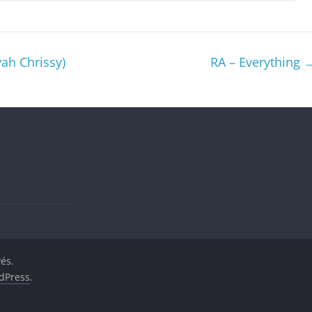
ah Chrissy)
RA – Everything
vés.
dPress
.