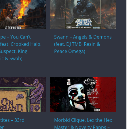
pe – You Can’t
Swann – Angels & Demons
(feat. Crooked Halo,
(feat. DJ TMB, Resin &
Suspect, King
Peace Omega)
ic & Swab)
tites – 33rd
Morbid Clique, Lex the Hex
er
Master & Novelty Rapps –