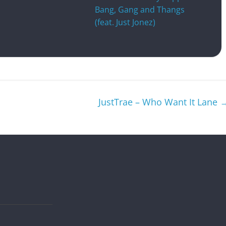
Bang, Gang and Thangs
(feat. Just Jonez)
JustTrae – Who Want It Lane