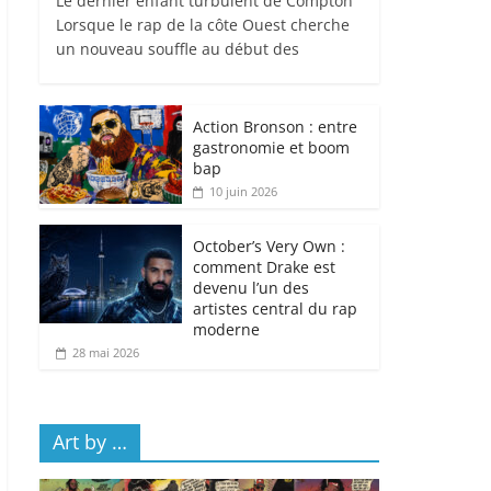
Le dernier enfant turbulent de Compton
Lorsque le rap de la côte Ouest cherche
un nouveau souffle au début des
Action Bronson : entre
gastronomie et boom
bap
10 juin 2026
October’s Very Own :
comment Drake est
devenu l’un des
artistes central du rap
moderne
28 mai 2026
Art by …