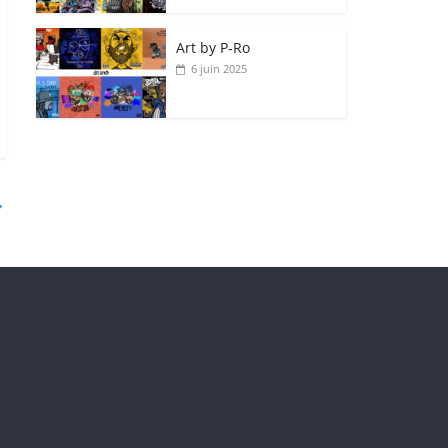
Art by P‑Ro
6 juin 2025
→