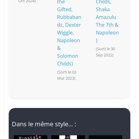
Oct 2024)
the
Childs,
Gifted,
Shaka
Rubbaban
Amazulu
dz, Dexter
The 7th &
Wiggle,
Napoleon
Napoleon
)
&
(Sorti le 30
Sep 2022)
Solomon
Childs)
(Sorti le 03
Mar 2023)
Dans le même style... :