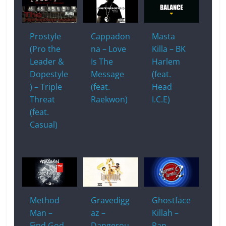
Prostyle
Cappadon
Masta
(Pro the
na – Love
Killa – BK
Leader &
Is The
Harlem
Dopestyle
Message
(feat.
) – Triple
(feat.
Head
Threat
Raekwon)
I.C.E)
(feat.
Casual)
Method
Gravedigg
Ghostface
Man –
az –
Killah –
Find God
Dangerou
Rap