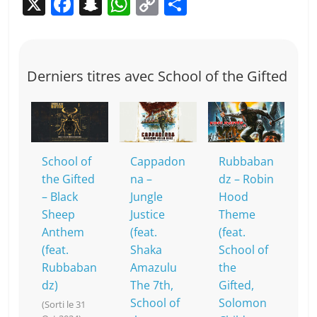
X
F
S
W
C
P
a
n
h
o
ar
c
a
at
p
ta
e
p
s
y
g
Derniers titres avec School of the Gifted
b
c
A
Li
er
o
h
p
n
o
at
p
k
k
School of
Cappadon
Rubbaban
the Gifted
na –
dz – Robin
– Black
Jungle
Hood
Sheep
Justice
Theme
Anthem
(feat.
(feat.
(feat.
Shaka
School of
Rubbaban
Amazulu
the
dz)
The 7th,
Gifted,
School of
Solomon
(Sorti le 31