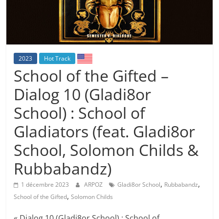
2023
Hot Track
School of the Gifted –
Dialog 10 (Gladi8or
School) : School of
Gladiators (feat. Gladi8or
School, Solomon Childs &
Rubbabandz)
,
,
1 décembre 2023
ARPOZ
Gladi8or School
Rubbabandz
,
School of the Gifted
Solomon Childs
« Dialog 10 (Gladi8or School) : School of