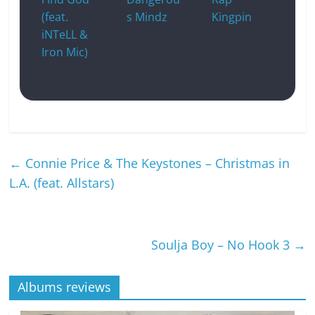
(feat.
s Mindz
Kingpin
iNTeLL &
Iron Mic)
←
Connie Price & The Keystones – Christmas in
L.A. (feat. Allstars)
Soulja Boy – No Hook 3
→
Albums reviews