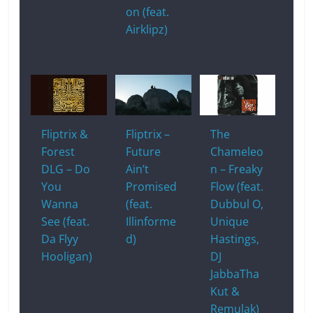
on (feat.
Airklipz)
Fliptrix &
Fliptrix –
The
Forest
Future
Chameleo
DLG – Do
Ain’t
n – Freaky
You
Promised
Flow (feat.
Wanna
(feat.
Dubbul O,
See (feat.
Illinforme
Unique
Da Flyy
d)
Hastings,
Hooligan)
DJ
JabbaTha
Kut &
Remulak)