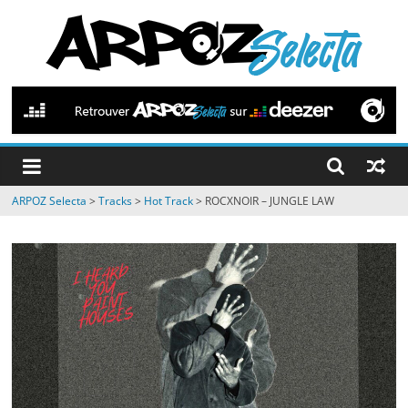
Passer
au
contenu
ARPOZ
Selecta
by
ARPOZ Selecta
>
Tracks
>
Hot Track
>
ROCXNOIR – JUNGLE LAW
ARPOZ
&
BENNO