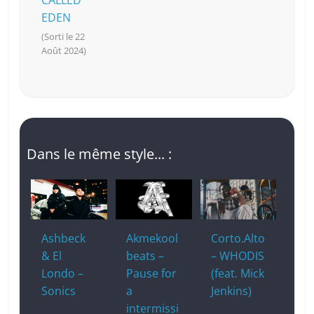
CALLED
EDEN
(Sorti le 22
Août 2024)
Dans le même style... :
Ashbeck
Akmekool
Corto.Alto
& El
beats –
– WHODIS
Londo –
Pause for
(feat. Mick
Sonics
a
Jenkins)
intermissi