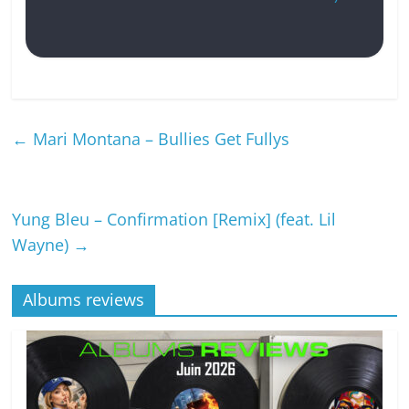
←
Mari Montana – Bullies Get Fullys
Yung Bleu – Confirmation [Remix] (feat. Lil
Wayne)
→
Albums reviews