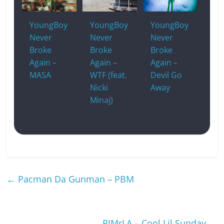
YoungBoy
YoungBoy
YoungBoy
Never
Never
Never
Broke
Broke
Broke
Again –
Again –
Again –
MASA
WTF (feat.
Devil Go
Nicki
Away
Minaj)
←
Pacman Da Gunman – PBM
RJMrLA – Cool Lil Sunday
→