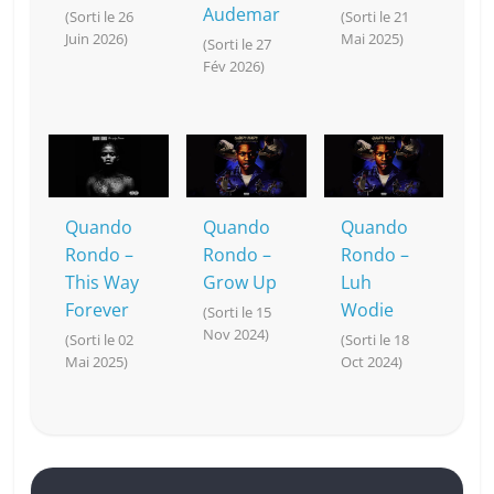
Audemar
(Sorti le 26
(Sorti le 21
Juin 2026)
Mai 2025)
(Sorti le 27
Fév 2026)
Quando
Quando
Quando
Rondo –
Rondo –
Rondo –
This Way
Grow Up
Luh
Forever
Wodie
(Sorti le 15
Nov 2024)
(Sorti le 02
(Sorti le 18
Mai 2025)
Oct 2024)