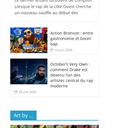
Le dernier enfant turbulent de Compton
Lorsque le rap de la côte Ouest cherche
un nouveau souffle au début des
Action Bronson : entre
gastronomie et boom
bap
10 juin 2026
October’s Very Own :
comment Drake est
devenu l’un des
artistes central du rap
moderne
28 mai 2026
Art by …