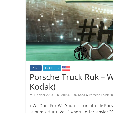
2025
Hot Track
Porsche Truck Ruk – W
Kodak)
,
1 janvier 2025
ARPOZ
Kodak
Porsche Truck Ru
« We Dont Fux Wit You » est un titre de Pors
l’album « Huttt, Vol. 1 » sorti le 1er janvier 2