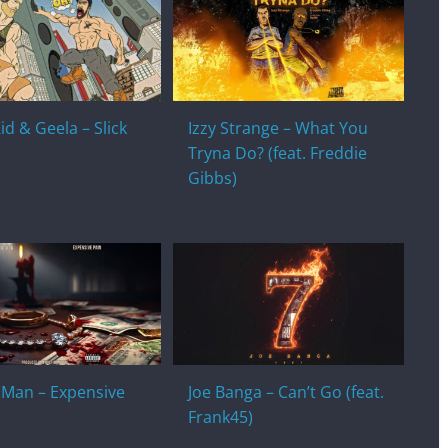
id & Geela – Slick
Izzy Strange – What You
Tryna Do? (feat. Freddie
Gibbs)
c Man – Expensive
Joe Banga – Can’t Go (feat.
Frank45)