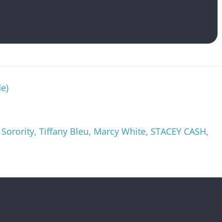
e)
 Sorority, Tiffany Bleu, Marcy White, STACEY CASH,