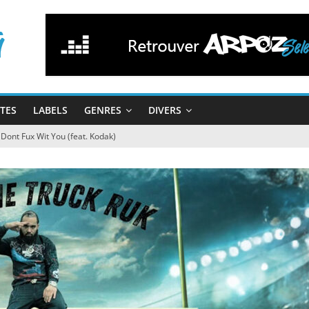
STES
LABELS
GENRES
DIVERS
Dont Fux Wit You (feat. Kodak)