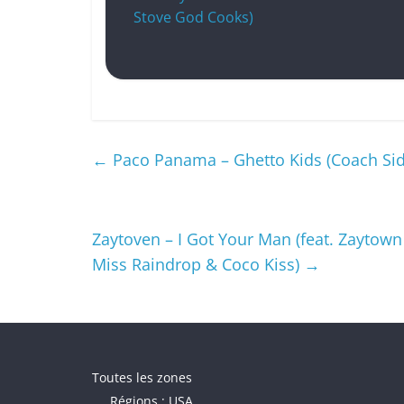
Stove God Cooks)
←
Paco Panama – Ghetto Kids (Coach Sid
Zaytoven – I Got Your Man (feat. Zaytown
Miss Raindrop & Coco Kiss)
→
Toutes les zones
Régions : USA