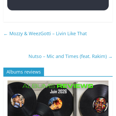
←
Mozzy & WeezGotti – Livin Like That
Nutso – Mic and Times (feat. Rakim)
→
Albums reviews