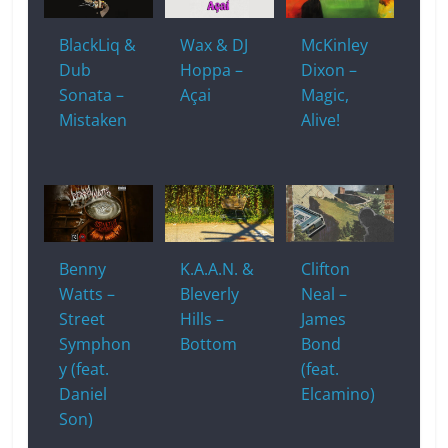
o
at
p
k
k
BlackLiq &
Wax & DJ
McKinley
Dub
Hoppa –
Dixon –
Sonata –
Açai
Magic,
Mistaken
Alive!
Benny
K.A.A.N. &
Clifton
Watts –
Bleverly
Neal –
Street
Hills –
James
Symphon
Bottom
Bond
y (feat.
(feat.
Daniel
Elcamino)
Son)