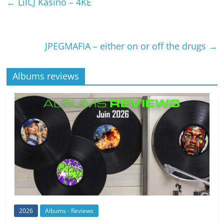
←
LilCJ Kasino – 4KE
JPEGMAFIA – either on or off the drugs
→
Albums reviews
2026
Albums - Reviews