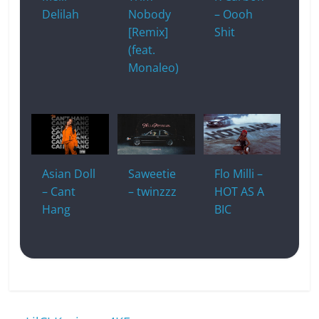
Delilah
Nobody
– Oooh
[Remix]
Shit
(feat.
Monaleo)
Asian Doll
Saweetie
Flo Milli –
– Cant
– twinzzz
HOT AS A
Hang
BIC