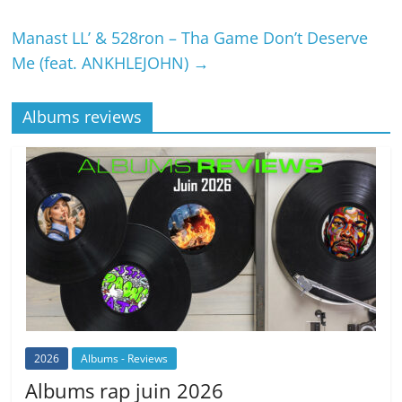
Manast LL’ & 528ron – Tha Game Don’t Deserve
Me (feat. ANKHLEJOHN)
→
Albums reviews
2026
Albums - Reviews
Albums rap juin 2026