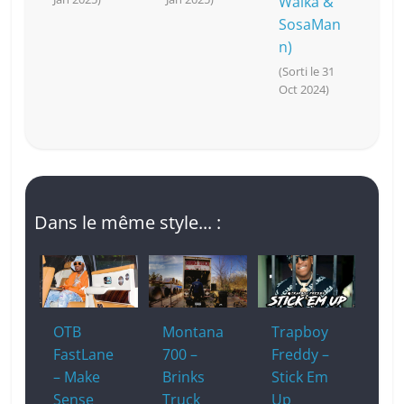
Walka &
SosaMan
n)
(Sorti le 31
Oct 2024)
Dans le même style... :
OTB
Montana
Trapboy
FastLane
700 –
Freddy –
– Make
Brinks
Stick Em
Sense
Truck
Up