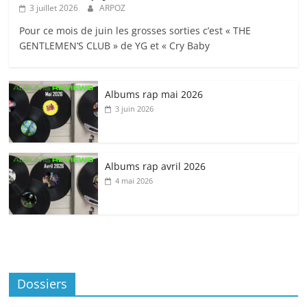
3 juillet 2026
ARPOZ
Pour ce mois de juin les grosses sorties c’est « THE
GENTLEMEN’S CLUB » de YG et « Cry Baby
Albums rap mai 2026
3 juin 2026
Albums rap avril 2026
4 mai 2026
Dossiers