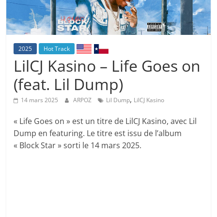
2025
Hot Track
LilCJ Kasino – Life Goes on
(feat. Lil Dump)
,
14 mars 2025
ARPOZ
Lil Dump
LilCJ Kasino
« Life Goes on » est un titre de LilCJ Kasino, avec Lil
Dump en featuring. Le titre est issu de l’album
« Block Star » sorti le 14 mars 2025.