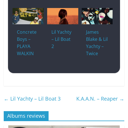
Concrete
Lil Yachty
James
Boys –
– Lil Boat
Blake & Lil
PLAYA
2
Yachty –
WALKIN
Twice
←
Lil Yachty – Lil Boat 3
K.A.A.N. – Reaper
→
Albums reviews