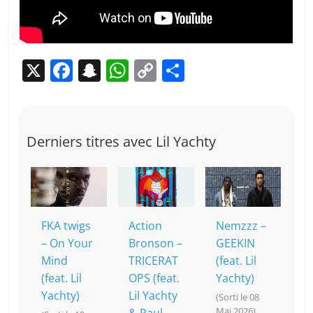
X
F
S
W
C
P
a
n
h
o
ar
c
a
at
p
ta
e
p
s
y
g
Derniers titres avec Lil Yachty
b
c
A
Li
er
o
h
p
n
o
at
p
k
k
FKA twigs
Action
Nemzzz –
– On Your
Bronson –
GEEKIN
Mind
TRICERAT
(feat. Lil
(feat. Lil
OPS (feat.
Yachty)
Yachty)
Lil Yachty
(Sorti le 08
Mai 2026)