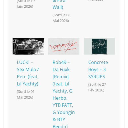
& Paul
(Sorti le 19
Juin 2026)
Wall)
(Sorti le 08
Mai 2026)
LUCKI –
Rob49 –
Concrete
Sex Mula /
Da Fuxk
Boys – 3
Pete (feat.
[Remix]
SYRUPS
Lil Yachty)
(feat. Lil
(Sorti le 27
Fév 2026)
Yachty, G
(Sorti le 01
Mai 2026)
Herbo,
YTB FATT,
G Youngin
& BTY
Beedo)