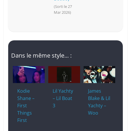
(Sorti le 27
Mar 2026)
Dans le même style... :
Kodie
Lil Yachty
James
Shane –
– Lil Boat
Blake & Lil
First
3
Yachty –
Things
Woo
First