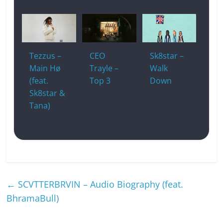
Tezzus –
CEO
Sk8star –
Main Hø
Trayle –
Walk
(feat.
Top 3
Down
Sk8star &
Tana)
←
SCVTTERBRVIN – Audio Biography (feat.
BhramaBull)