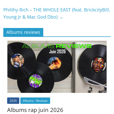
Philthy Rich – THE WHOLE EAST (feat. BrickcityBill,
Young Jr & Mac God Dbo)
→
Albums reviews
2026
Albums - Reviews
Albums rap juin 2026