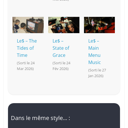
Le$ – The
Le$ –
Le$ –
Tides of
State of
Main
Time
Grace
Menu
Music
(Sorti le 24
(Sorti le 24
Mar 2026)
Fév 2026)
(Sorti le 27
Jan 2026)
Dans le même style... :