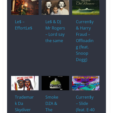
Le$ –
Le$ & DJ
Curren$y
EffortLe$
Mr Rogers
& Harry
– Lord say
Fraud –
the same
Offloadin
g (feat.
Snoop
Dogg)
Trademar
Smoke
Curren$y
k Da
DZA &
– Slide
Skydiver
The
(feat. E-40