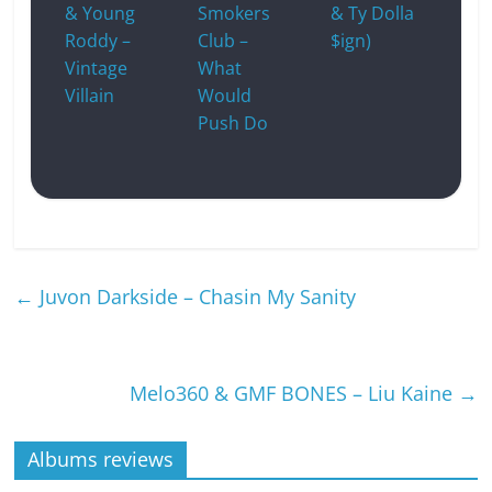
& Young
Smokers
& Ty Dolla
Roddy –
Club –
$ign)
Vintage
What
Villain
Would
Push Do
←
Juvon Darkside – Chasin My Sanity
Melo360 & GMF BONES – Liu Kaine
→
Albums reviews