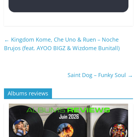
←
Kingdom Kome, Che Uno & Ruen – Noche
Brujos (feat. AYOO BIGZ & Wizdome Bunitall)
Saint Dog – Funky Soul
→
Albums reviews