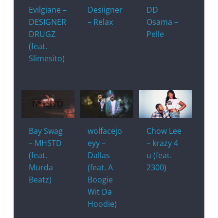
k
Evilgiane –
Desiigner
DD
DESIGNER
– Relax
Osama –
DRUGZ
Pelle
(feat.
Slimesito)
Bay Swag
wolfacejo
Chow Lee
– MHSTD
eyy –
– krazy 4
(feat.
Dallas
u (feat.
Murda
(feat. A
2300)
Beatz)
Boogie
Wit Da
Hoodie)