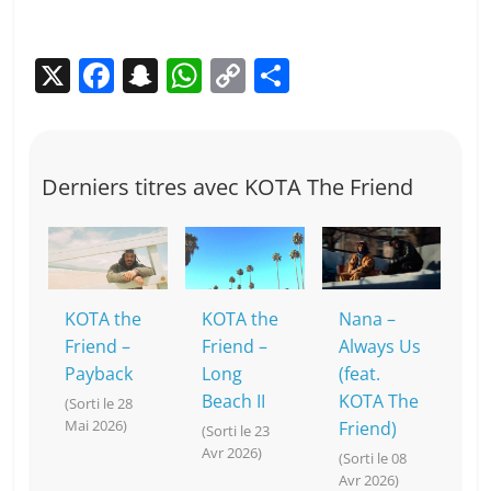
X
F
S
W
C
P
a
n
h
o
ar
c
a
at
p
ta
e
p
s
y
g
Derniers titres avec KOTA The Friend
b
c
A
Li
er
o
h
p
n
o
at
p
k
k
KOTA the
KOTA the
Nana –
Friend –
Friend –
Always Us
Payback
Long
(feat.
Beach II
KOTA The
(Sorti le 28
Mai 2026)
Friend)
(Sorti le 23
Avr 2026)
(Sorti le 08
Avr 2026)