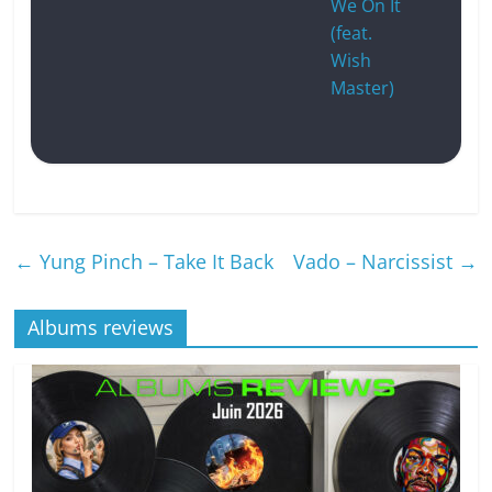
We On It
(feat.
Wish
Master)
←
Yung Pinch – Take It Back
Vado – Narcissist
→
Albums reviews