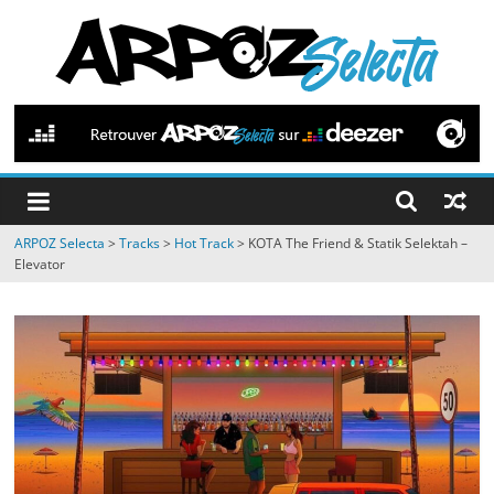
Passer
au
contenu
ARPOZ
Selecta
by
ARPOZ Selecta
>
Tracks
>
Hot Track
>
KOTA The Friend & Statik Selektah –
ARPOZ
Elevator
&
BENNO