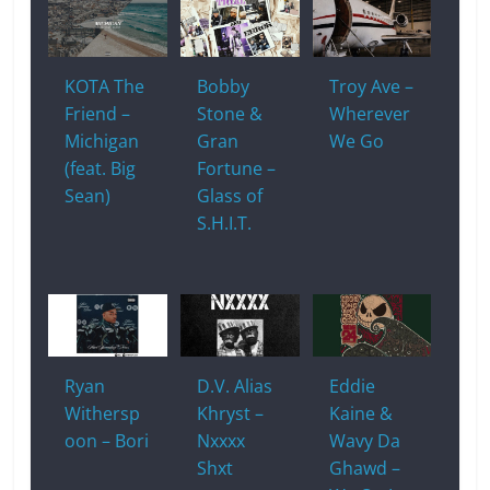
KOTA The
Bobby
Troy Ave –
Friend –
Stone &
Wherever
Michigan
Gran
We Go
(feat. Big
Fortune –
Sean)
Glass of
S.H.I.T.
Ryan
D.V. Alias
Eddie
Withersp
Khryst –
Kaine &
oon – Bori
Nxxxx
Wavy Da
Shxt
Ghawd –