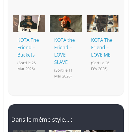
KOTA The
KOTA the
KOTA The
Friend –
Friend –
Friend –
Buckets
LOVE
LOVE ME
SLAVE
(Sorti le 25
(Sorti le 26
Mar 2026)
Fév 2026)
(Sorti le 11
Mar 2026)
Dans le même style... :