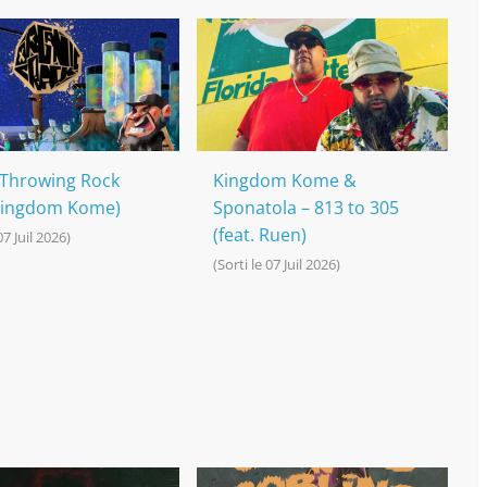
 Throwing Rock
Kingdom Kome &
 Kingdom Kome)
Sponatola – 813 to 305
(feat. Ruen)
07 Juil 2026)
(Sorti le 07 Juil 2026)