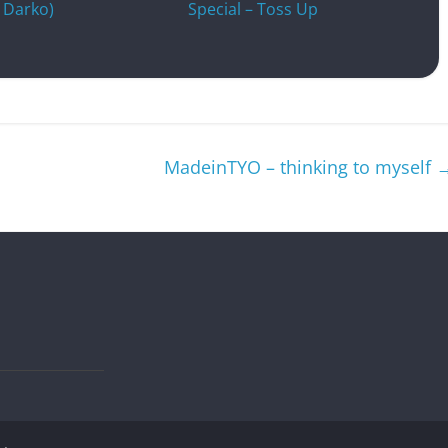
 Darko)
Special – Toss Up
MadeinTYO – thinking to myself