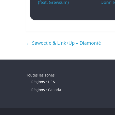
(feat. Grewsum)
Donnie
←
Saweetie & Link+Up – Diamonté
Toutes les zones
Régions : USA
Régions : Canada