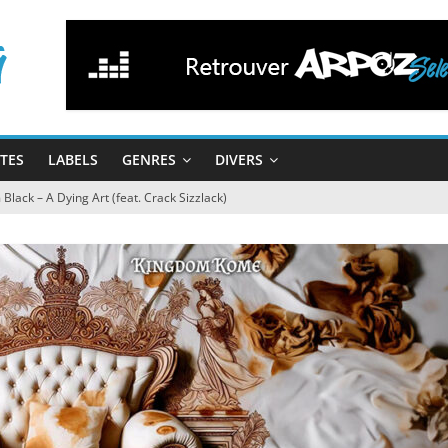
STES
LABELS
GENRES
DIVERS
ack – A Dying Art (feat. Crack Sizzlack)