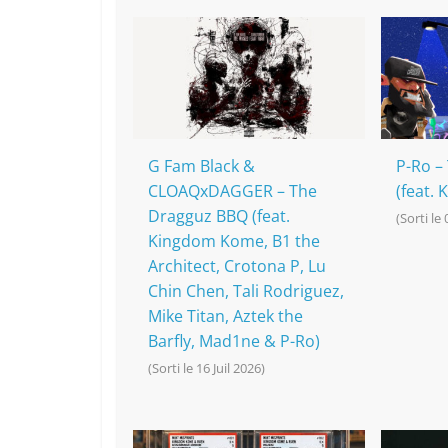
b
c
A
Li
er
o
h
p
n
o
at
p
k
k
G Fam Black &
P-Ro –
CLOAQxDAGGER – The
(feat.
Dragguz BBQ (feat.
(Sorti le 
Kingdom Kome, B1 the
Architect, Crotona P, Lu
Chin Chen, Tali Rodriguez,
Mike Titan, Aztek the
Barfly, Mad1ne & P-Ro)
(Sorti le 16 Juil 2026)