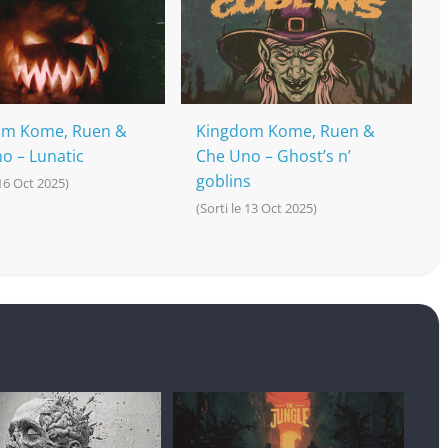
om Kome, Ruen &
Kingdom Kome, Ruen &
o – Lunatic
Che Uno – Ghost’s n’
goblins
 16 Oct 2025)
(Sorti le 13 Oct 2025)