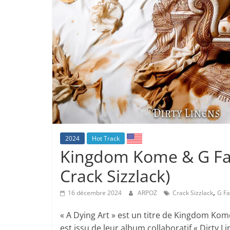
2024
Hot Track
Kingdom Kome & G Fam 
Crack Sizzlack)
,
16 décembre 2024
ARPOZ
Crack Sizzlack
G F
« A Dying Art » est un titre de Kingdom Kome
est issu de leur album collaboratif « Dirty L