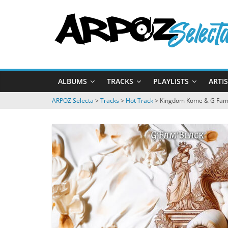
Passer
ARPOZ
au
contenu
Selecta
by
ALBUMS
TRACKS
PLAYLISTS
ARTI
ARPOZ
&
ARPOZ Selecta
>
Tracks
>
Hot Track
>
Kingdom Kome & G Fam Bl
BENNO