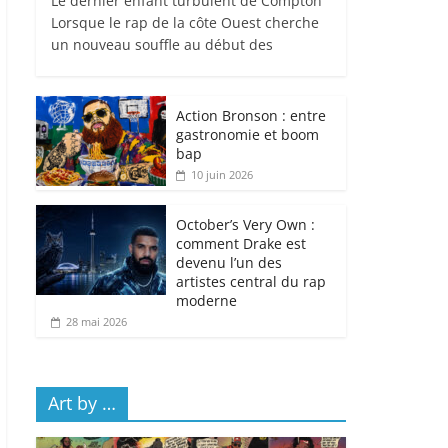
Le dernier enfant turbulent de Compton
Lorsque le rap de la côte Ouest cherche
un nouveau souffle au début des
Action Bronson : entre
gastronomie et boom
bap
10 juin 2026
October’s Very Own :
comment Drake est
devenu l’un des
artistes central du rap
moderne
28 mai 2026
Art by …