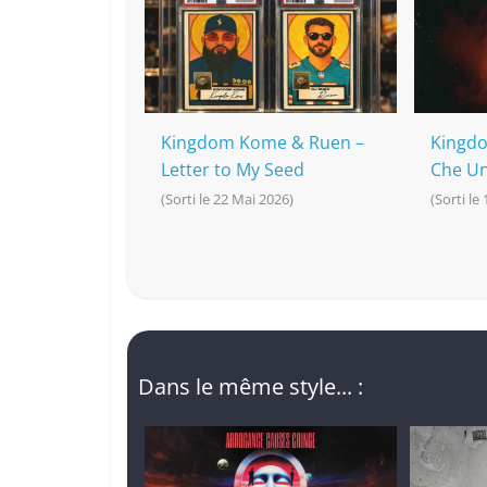
Kingdom Kome & Ruen –
Kingd
Letter to My Seed
Che Un
(Sorti le 22 Mai 2026)
(Sorti le
Dans le même style... :