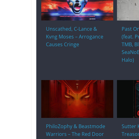
Unscathed, C-Lance &
Past O
Kvng Moses – Arrogance
(feat. 
Causes Cringe
TMB, B
SeaNoE
Halo)
PhiloZophy & Beastmode
Sutter
Warriors – The Red Door
Treason